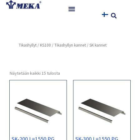
Siirry
sisältöön
Etusivu
Tuotteet
Tikashyllyt
/
KS100
/
Tikashyllyn kannet
/ SK kannet
Referenssit
Uutiset
Ohjeet ja Tiedostot
Näytetään kaikki 15 tulosta
Yhteystiedot
SK-200 L=1550 PG
SK-300 L=1550 PG