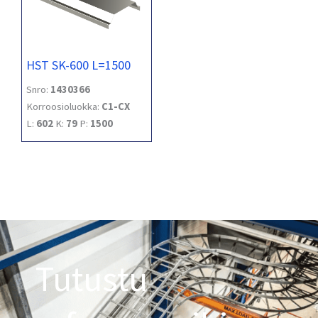
HST SK-600 L=1500
Snro:
1430366
Korroosioluokka:
C1-CX
L:
602
K:
79
P:
1500
Tutustu