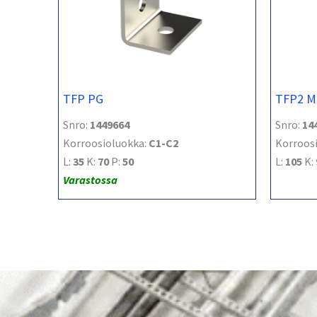
TFP PG
TFP2 M
Snro:
1449664
Snro:
14
Korroosioluokka:
C1-C2
Korroos
L:
35
K:
70
P:
50
L:
105
K:
Varastossa