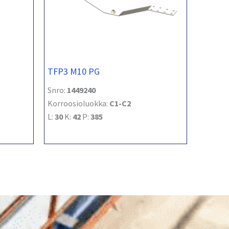
TFP3 M10 PG
Snro:
1449240
Korroosioluokka:
C1-C2
L:
30
K:
42
P:
385