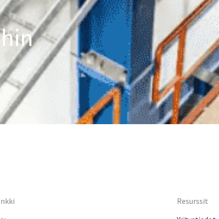
ihin
inkki
Resurssit