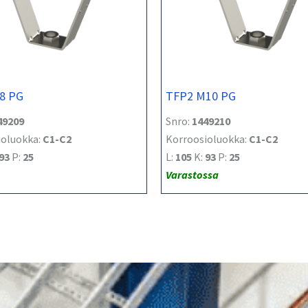
8 PG
TFP2 M10 PG
49209
Snro:
1449210
ioluokka:
C1-C2
Korroosioluokka:
C1-C2
93
P:
25
L:
105
K:
93
P:
25
Varastossa