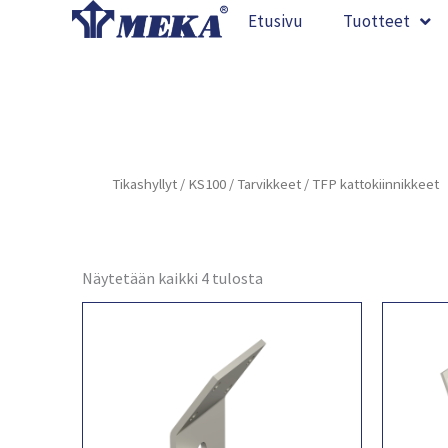
Siirry
Etusivu
Tuotteet
sisältöön
Tikashyllyt
/
KS100
/
Tarvikkeet
/ TFP kattokiinnikkeet
Näytetään kaikki 4 tulosta