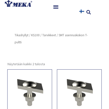
Siirry
sisältöön
Etusivu
Tuotteet
Tikashyllyt
/
KS100
/
Tarvikkeet
/ SMT asennuskiskon T-
Referenssit
pultti
Uutiset
Ohjeet ja Tiedostot
Yhteystiedot
Näytetään kaikki 2 tulosta