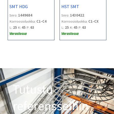
SMT HDG
HST SMT
Snro:
1449684
Snro:
1430422
Korroosioluokka:
C1-C4
Korroosioluokka:
C1-CX
L:
25
K:
45
P:
63
L:
25
K:
45
P:
63
Varastossa
Varastossa
Tutustu
referensseihin