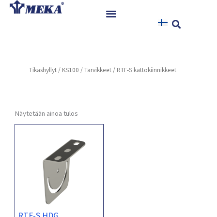
Siirry
sisältöön
Etusivu
Tuotteet
Tikashyllyt
/
KS100
/
Tarvikkeet
/ RTF-S kattokiinnikkeet
Referenssit
Uutiset
Ohjeet ja Tiedostot
Näytetään ainoa tulos
Yhteystiedot
RTF-S HDG