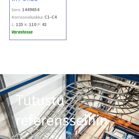
Snro:
1449654
Korroosioluokka:
C1-C4
L:
125
K:
110
P:
43
Varastossa
Tutustu
referensseihin