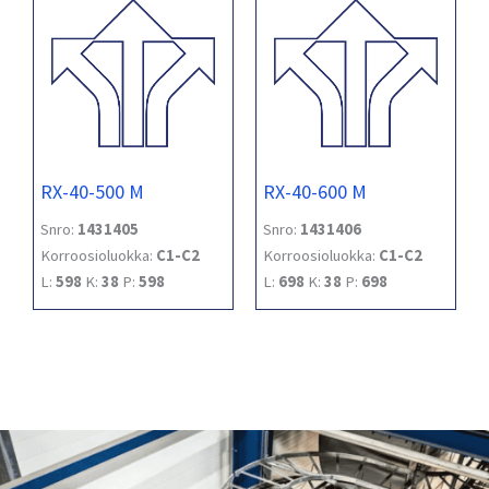
RX-40-500 M
RX-40-600 M
Snro:
1431405
Snro:
1431406
Korroosioluokka:
C1-C2
Korroosioluokka:
C1-C2
L:
598
K:
38
P:
598
L:
698
K:
38
P:
698