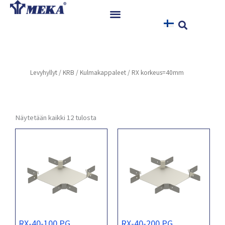
Siirry
sisältöön
Etusivu
Tuotteet
Levyhyllyt
/
KRB
/
Kulmakappaleet
/ RX korkeus=40mm
Referenssit
Uutiset
Ohjeet ja Tiedostot
Näytetään kaikki 12 tulosta
Yhteystiedot
RX-40-100 PG
RX-40-200 PG