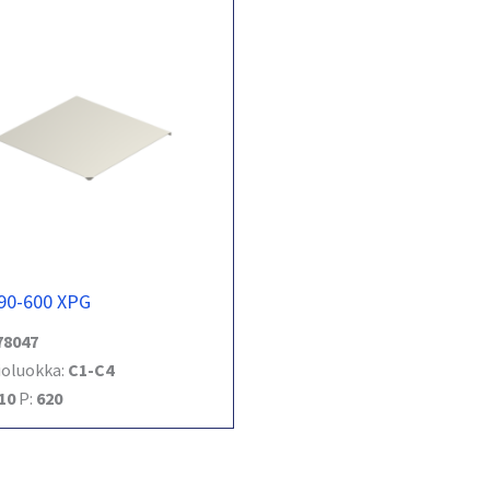
90-600 XPG
78047
ioluokka:
C1-C4
10
P:
620