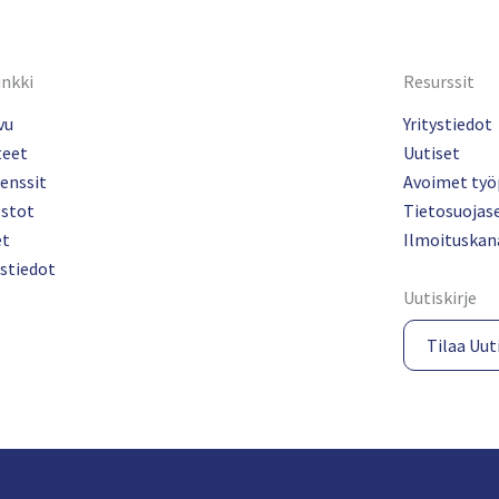
inkki
Resurssit
vu
Yritystiedot
teet
Uutiset
enssit
Avoimet työ
ostot
Tietosuojas
et
Ilmoituskan
stiedot
Uutiskirje
Tilaa Uuti