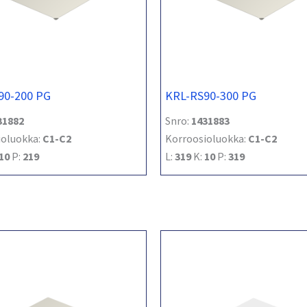
90-200 PG
KRL-RS90-300 PG
31882
Snro:
1431883
ioluokka:
C1-C2
Korroosioluokka:
C1-C2
10
P:
219
L:
319
K:
10
P:
319