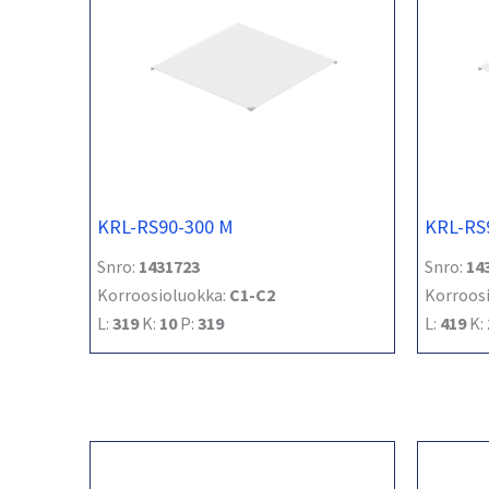
KRL-RS90-300 M
KRL-RS
Snro:
1431723
Snro:
14
Korroosioluokka:
C1-C2
Korroos
L:
319
K:
10
P:
319
L:
419
K: