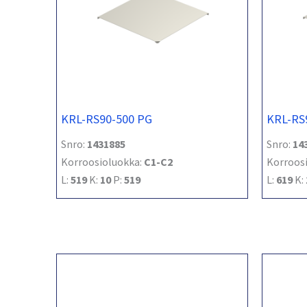
KRL-RS90-500 PG
KRL-RS
Snro:
1431885
Snro:
14
Korroosioluokka:
C1-C2
Korroos
L:
519
K:
10
P:
519
L:
619
K: