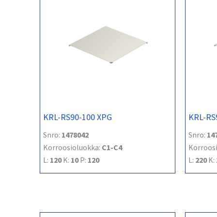
KRL-RS90-100 XPG
KRL-RS
Snro:
1478042
Snro:
14
Korroosioluokka:
C1-C4
Korroos
L:
120
K:
10
P:
120
L:
220
K: