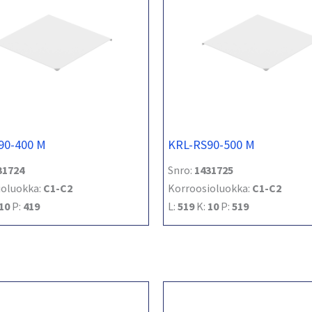
90-400 M
KRL-RS90-500 M
31724
Snro:
1431725
ioluokka:
C1-C2
Korroosioluokka:
C1-C2
10
P:
419
L:
519
K:
10
P:
519