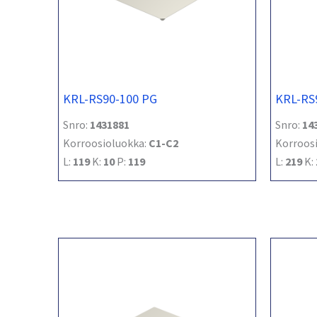
KRL-RS90-100 PG
KRL-RS
Snro:
1431881
Snro:
14
Korroosioluokka:
C1-C2
Korroos
L:
119
K:
10
P:
119
L:
219
K: