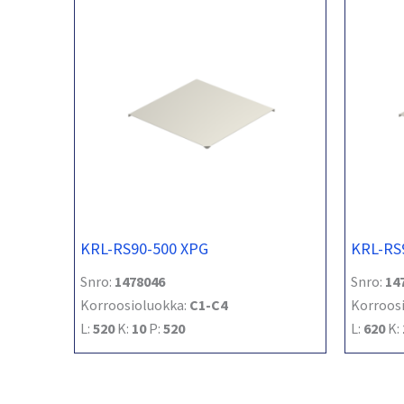
KRL-RS90-500 XPG
KRL-RS
Snro:
1478046
Snro:
14
Korroosioluokka:
C1-C4
Korroos
L:
520
K:
10
P:
520
L:
620
K: