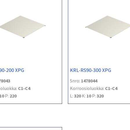
90-200 XPG
KRL-RS90-300 XPG
78043
Snro:
1478044
ioluokka:
C1-C4
Korroosioluokka:
C1-C4
10
P:
220
L:
320
K:
10
P:
320