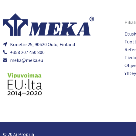
Pikal
Etusi
Tuot
Konetie 25, 90620 Oulu, Finland
Refer
+358 207 450 800
Tied
meka@meka.eu
Ohje
Yhtey
© 2023 Propria