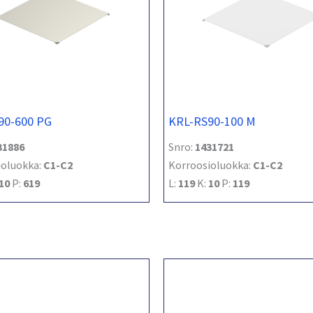
90-600 PG
KRL-RS90-100 M
31886
Snro:
1431721
ioluokka:
C1-C2
Korroosioluokka:
C1-C2
10
P:
619
L:
119
K:
10
P:
119