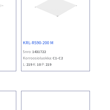
KRL-RS90-200 M
Snro:
1431722
Korroosioluokka:
C1-C2
L:
219
K:
10
P:
219