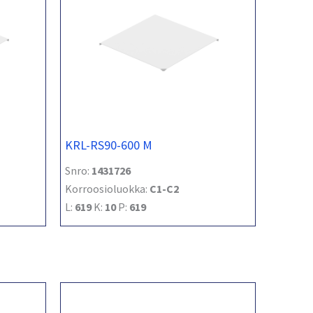
KRL-RS90-600 M
Snro:
1431726
Korroosioluokka:
C1-C2
L:
619
K:
10
P:
619