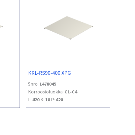
KRL-RS90-400 XPG
Snro:
1478045
Korroosioluokka:
C1-C4
L:
420
K:
10
P:
420