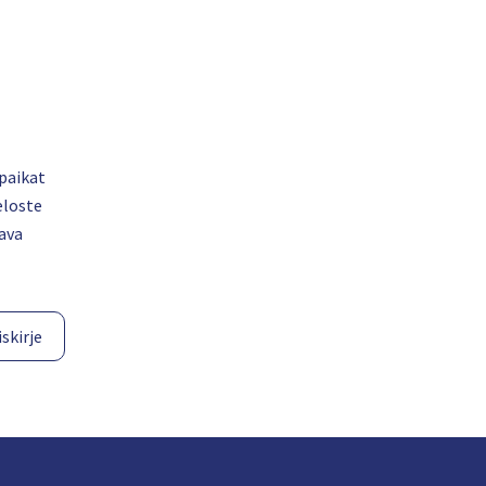
paikat
eloste
ava
skirje​