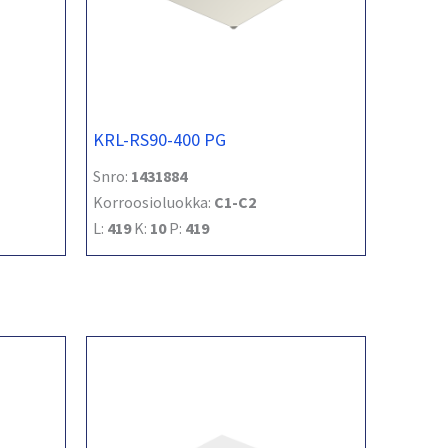
KRL-RS90-400 PG
Snro:
1431884
Korroosioluokka:
C1-C2
L:
419
K:
10
P:
419