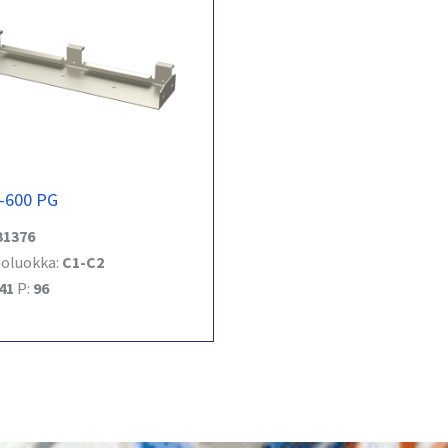
-600 PG
31376
ioluokka:
C1-C2
41
P:
96