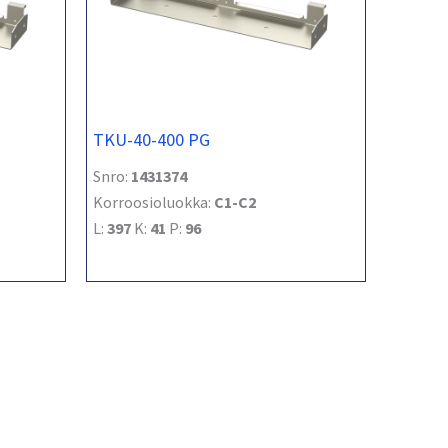
TKU-40-400 PG
Snro:
1431374
Korroosioluokka:
C1-C2
L:
397
K:
41
P:
96