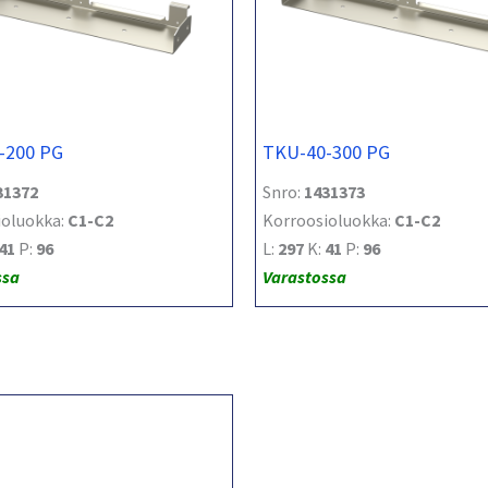
-200 PG
TKU-40-300 PG
31372
Snro:
1431373
ioluokka:
C1-C2
Korroosioluokka:
C1-C2
41
P:
96
L:
297
K:
41
P:
96
ssa
Varastossa