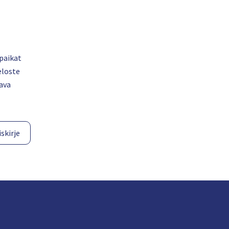
paikat
eloste
ava
skirje​