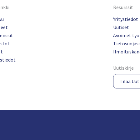
inkki
Resurssit
vu
Yritystiedot
teet
Uutiset
enssit
Avoimet työ
ostot
Tietosuojas
et
Ilmoituskan
stiedot
Uutiskirje
Tilaa Uuti