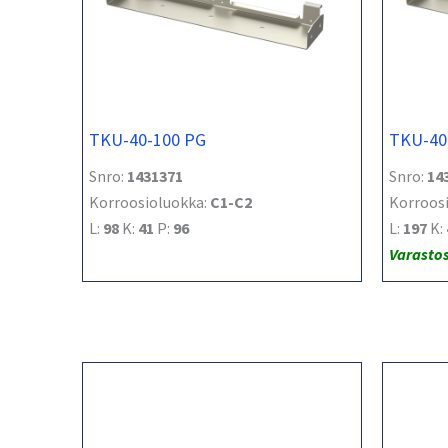
TKU-40-100 PG
TKU-40
Snro:
1431371
Snro:
14
Korroosioluokka:
C1-C2
Korroos
L:
98
K:
41
P:
96
L:
197
K:
Varasto