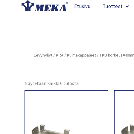
Siirry
Etusivu
Tuotteet
sisältöön
Levyhyllyt
/
KRA
/
Kulmakappaleet
/ TKU korkeus=40m
Näytetään kaikki 6 tulosta