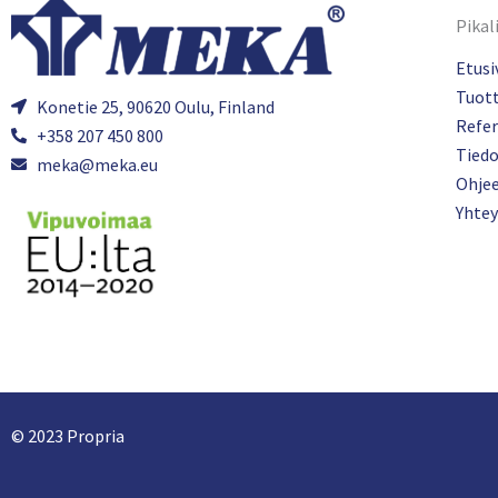
Pikal
Etusi
Tuot
Konetie 25, 90620 Oulu, Finland
Refer
+358 207 450 800
Tied
meka@meka.eu
Ohje
Yhtey
© 2023 Propria