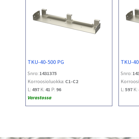
TKU-40-500 PG
TKU-40
Snro:
1431375
Snro:
14
Korroosioluokka:
C1-C2
Korroos
L:
497
K:
41
P:
96
L:
597
K:
Varastossa