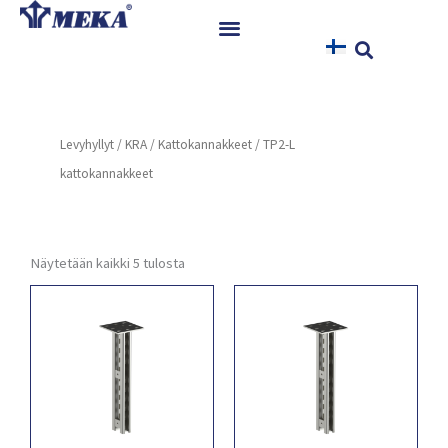
Siirry
sisältöön
Etusivu
Tuotteet
Levyhyllyt
/
KRA
/
Kattokannakkeet
/ TP2-L
Referenssit
kattokannakkeet
Uutiset
Ohjeet ja Tiedostot
Yhteystiedot
Näytetään kaikki 5 tulosta