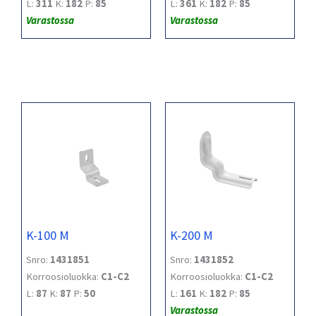
L:
311
K:
182
P:
85
L:
361
K:
182
P:
85
Varastossa
Varastossa
K-100 M
K-200 M
Snro:
1431851
Snro:
1431852
Korroosioluokka:
C1-C2
Korroosioluokka:
C1-C2
L:
87
K:
87
P:
50
L:
161
K:
182
P:
85
Varastossa