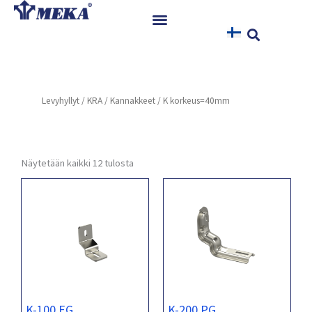
Siirry
sisältöön
Etusivu
Tuotteet
Levyhyllyt
/
KRA
/
Kannakkeet
/ K korkeus=40mm
Referenssit
Uutiset
Ohjeet ja Tiedostot
Näytetään kaikki 12 tulosta
Yhteystiedot
K-100 EG
K-200 PG