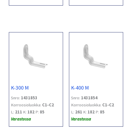
K-300 M
K-400 M
Snro:
1431853
Snro:
1431854
Korroosioluokka:
C1-C2
Korroosioluokka:
C1-C2
L:
211
K:
182
P:
85
L:
261
K:
182
P:
85
Varastossa
Varastossa