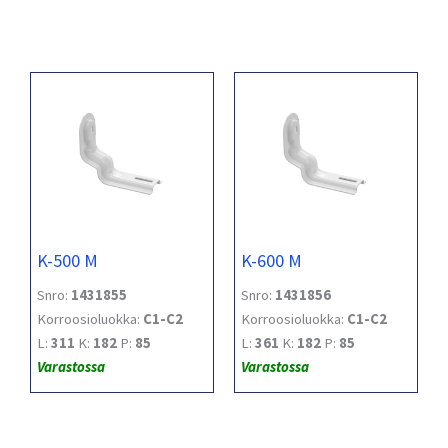
K-500 M
K-600 M
Snro:
1431855
Snro:
1431856
Korroosioluokka:
C1-C2
Korroosioluokka:
C1-C2
L:
311
K:
182
P:
85
L:
361
K:
182
P:
85
Varastossa
Varastossa