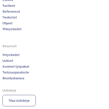
Tuotteet
Referenssit
Tiedostot
Ohjeet
Yhteystiedot
Resurssit
Yritystiedot
Uutiset
Avoimet työpaikat
Tietosuojaseloste
Ilmoituskanava
Uutiskirje
Tilaa Uutiskirje​