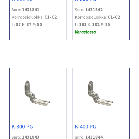
Snro:
1431841
Snro:
1431842
Korroosioluokka:
C1-C2
Korroosioluokka:
C1-C2
L:
87
K:
87
P:
50
L:
161
K:
182
P:
85
Varastossa
K-300 PG
K-400 PG
Snro:
1431843
Snro:
1431844