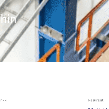
ihin
inkki
Resurssit