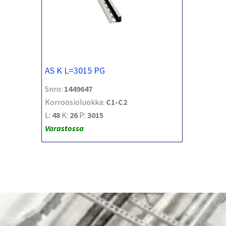
AS K L=3015 PG
Snro:
1449647
Korroosioluokka:
C1-C2
L:
48
K:
26
P:
3015
Varastossa