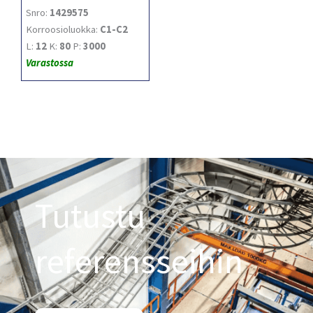
Snro:
1429575
Korroosioluokka:
C1-C2
L:
12
K:
80
P:
3000
Varastossa
Tutustu
referensseihin