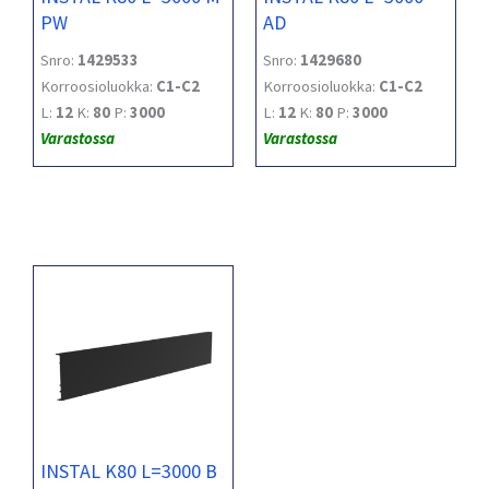
PW
AD
Snro:
1429533
Snro:
1429680
Korroosioluokka:
C1-C2
Korroosioluokka:
C1-C2
L:
12
K:
80
P:
3000
L:
12
K:
80
P:
3000
Varastossa
Varastossa
INSTAL K80 L=3000 B