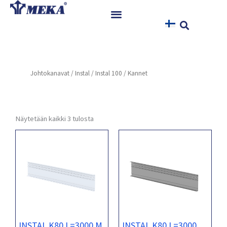
Siirry
sisältöön
Etusivu
Tuotteet
Johtokanavat
/
Instal
/
Instal 100
/ Kannet
Referenssit
Uutiset
Ohjeet ja Tiedostot
Näytetään kaikki 3 tulosta
Yhteystiedot
INSTAL K80 L=3000 M
INSTAL K80 L=3000