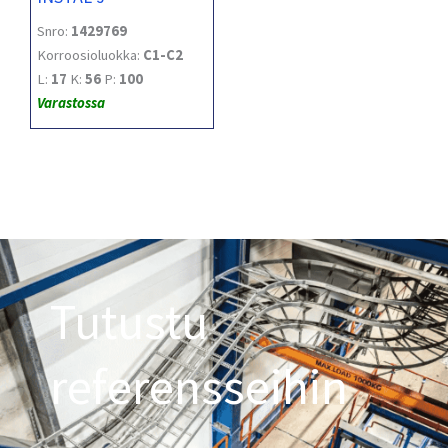
Snro:
1429769
Korroosioluokka:
C1-C2
L:
17
K:
56
P:
100
Varastossa
Tutustu
referensseihin