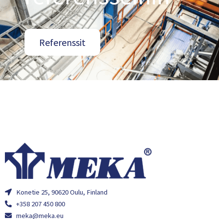
Referenssit
Konetie 25, 90620 Oulu, Finland
+358 207 450 800
meka@meka.eu