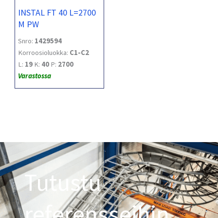
INSTAL FT 40 L=2700
M PW
Snro:
1429594
Korroosioluokka:
C1-C2
L:
19
K:
40
P:
2700
Varastossa
Tutustu
referensseihin