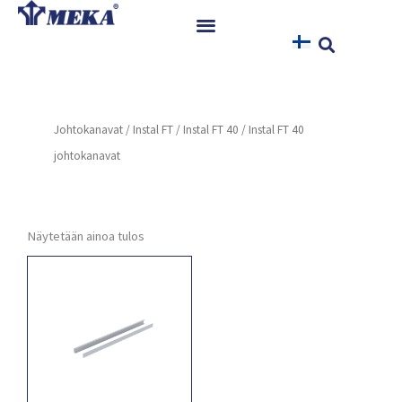
Siirry
sisältöön
Etusivu
Tuotteet
Johtokanavat
/
Instal FT
/
Instal FT 40
/ Instal FT 40
Referenssit
johtokanavat
Uutiset
Ohjeet ja Tiedostot
Yhteystiedot
Näytetään ainoa tulos