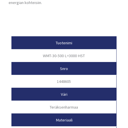
energian kohteisiin.
Tuotetiedot
Tuotenimi
WMT-30-500 L=3000 HST
Snro
1448605
Väri
Teräksenharmaa
Materiaali