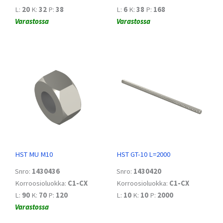
L:
20
K:
32
P:
38
L:
6
K:
38
P:
168
Varastossa
Varastossa
HST MU M10
HST GT-10 L=2000
Snro:
1430436
Snro:
1430420
Korroosioluokka:
C1-CX
Korroosioluokka:
C1-CX
L:
90
K:
70
P:
120
L:
10
K:
10
P:
2000
Varastossa