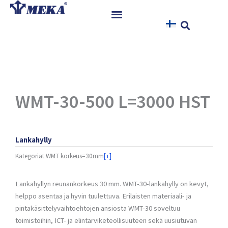
Siirry
sisältöön
Etusivu
Tuotteet
Referenssit
Uutiset
WMT-30-500 L=3000 HST
Ohjeet ja Tiedostot
Yhteystiedot
Lankahylly
Kategoriat
WMT korkeus=30mm
[+]
Lankahyllyn reunankorkeus 30 mm. WMT-30-lankahylly on kevyt,
helppo asentaa ja hyvin tuulettuva. Erilaisten materiaali- ja
pintakäsittelyvaihtoehtojen ansiosta WMT-30 soveltuu
toimistoihin, ICT- ja elintarviketeollisuuteen sekä uusiutuvan