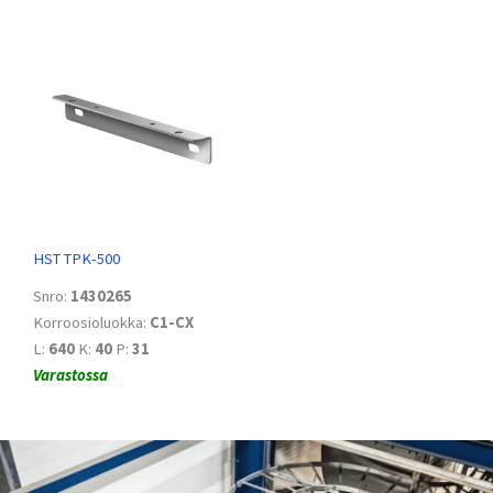
HST TPK-500
Snro:
1430265
Korroosioluokka:
C1-CX
L:
640
K:
40
P:
31
Varastossa