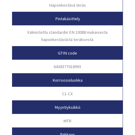
Haponkestävä teräs
Pintakäsittely
Valmistettu standardin EN 10088 mukaisesta
haponkestävästä teräksestä
GTIN code
6438377018993
Korroosioluokka
C1-CX
Myyntiyksikkö
MTR
Pakkaus