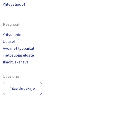
Yhteystiedot
Resurssit
Yritystiedot
Uutiset
Avoimet työpaikat
Tietosuojaseloste
Ilmoituskanava
Uutiskirje
Tilaa Uutiskirje​
© 2023 Propria