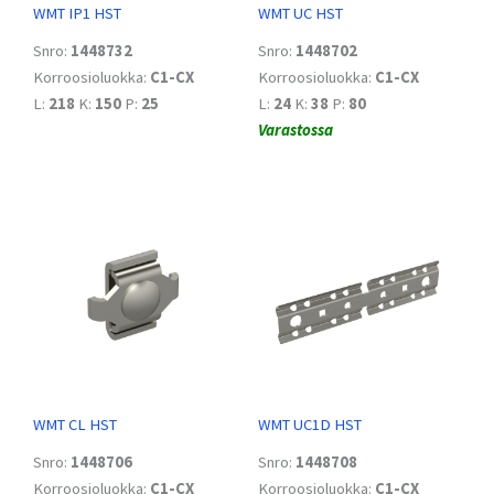
WMT IP1 HST
WMT UC HST
Snro:
1448732
Snro:
1448702
Korroosioluokka:
C1-CX
Korroosioluokka:
C1-CX
L:
218
K:
150
P:
25
L:
24
K:
38
P:
80
Varastossa
WMT CL HST
WMT UC1D HST
Snro:
1448706
Snro:
1448708
Korroosioluokka:
C1-CX
Korroosioluokka:
C1-CX