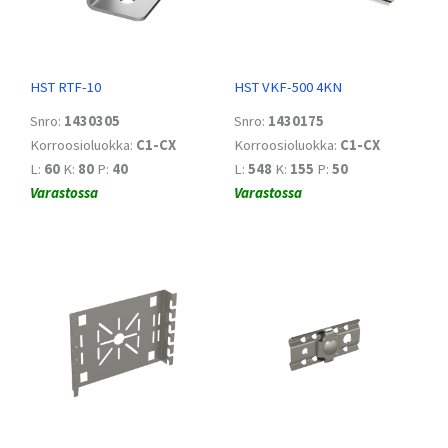
HST RTF-10
HST VKF-500 4KN
Snro:
1430305
Snro:
1430175
Korroosioluokka:
C1-CX
Korroosioluokka:
C1-CX
L:
60
K:
80
P:
40
L:
548
K:
155
P:
50
Varastossa
Varastossa