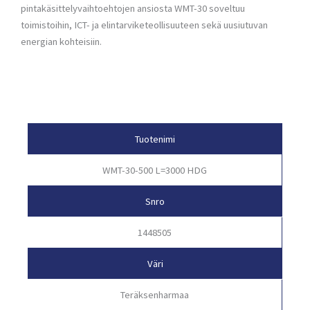
pintakäsittelyvaihtoehtojen ansiosta WMT-30 soveltuu
toimistoihin, ICT- ja elintarviketeollisuuteen sekä uusiutuvan
energian kohteisiin.
Tuotetiedot
Tuotenimi
WMT-30-500 L=3000 HDG
Snro
1448505
Väri
Teräksenharmaa