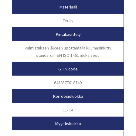
Materiaali
Teräs
Pintakäsittely
Valmistuksen jälkeen upottamalla kuumasinkitty
standardin EN ISO 1461 mukaisesti
GTIN code
6438377018740
Korroosioluokka
C1-C4
Myyntiyksikkö