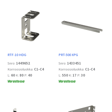
RTF-10 HDG
PRT-500 XPG
Snro:
1449652
Snro:
1433451
Korroosioluokka:
C1-C4
Korroosioluokka:
C1-C4
L:
60
K:
80
P:
40
L:
550
K:
17
P:
30
Varastossa
Varastossa