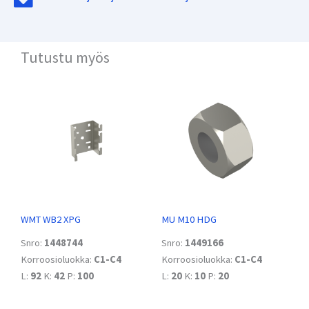
Tutustu myös
WMT WB2 XPG
MU M10 HDG
Snro:
1448744
Snro:
1449166
Korroosioluokka:
C1-C4
Korroosioluokka:
C1-C4
L:
92
K:
42
P:
100
L:
20
K:
10
P:
20