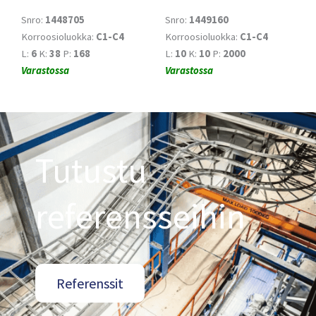
Snro:
1448705
Snro:
1449160
Korroosioluokka:
C1-C4
Korroosioluokka:
C1-C4
L:
6
K:
38
P:
168
L:
10
K:
10
P:
2000
Varastossa
Varastossa
Tutustu
referensseihin
Referenssit