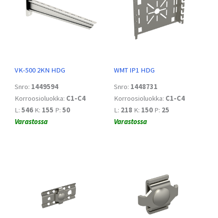
VK-500 2KN HDG
WMT IP1 HDG
Snro:
1449594
Snro:
1448731
Korroosioluokka:
C1-C4
Korroosioluokka:
C1-C4
L:
546
K:
155
P:
50
L:
218
K:
150
P:
25
Varastossa
Varastossa