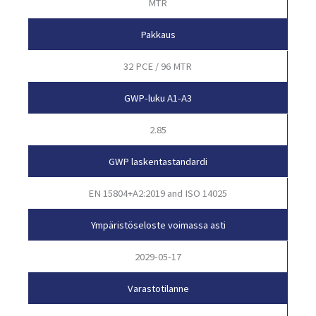
MTR
Pakkaus
32 PCE / 96 MTR
GWP-luku A1-A3
2.85
GWP laskentastandardi
EN 15804+A2:2019 and ISO 14025
Ympäristöseloste voimassa asti
2029-05-17
Varastotilanne