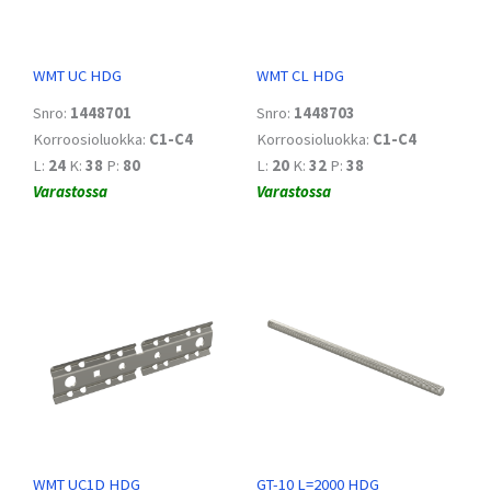
WMT UC HDG
WMT CL HDG
Snro:
1448701
Snro:
1448703
Korroosioluokka:
C1-C4
Korroosioluokka:
C1-C4
L:
24
K:
38
P:
80
L:
20
K:
32
P:
38
Varastossa
Varastossa
WMT UC1D HDG
GT-10 L=2000 HDG