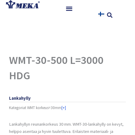
Siirry
sisältöön
Etusivu
Tuotteet
Referenssit
Uutiset
WMT-30-500 L=3000
Ohjeet ja Tiedostot
HDG
Yhteystiedot
Lankahylly
Kategoriat
WMT korkeus=30mm
[+]
Lankahyllyn reunankorkeus 30 mm. WMT-30-lankahylly on kevyt,
helppo asentaa ja hyvin tuulettuva. Erilaisten materiaali- ja