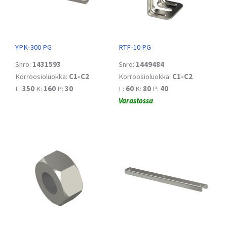
YPK-300 PG
RTF-10 PG
Snro:
1431593
Snro:
1449484
Korroosioluokka:
C1-C2
Korroosioluokka:
C1-C2
L:
350
K:
160
P:
30
L:
60
K:
80
P:
40
Varastossa