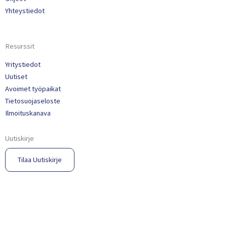
Yhteystiedot
Resurssit
Yritystiedot
Uutiset
Avoimet työpaikat
Tietosuojaseloste
Ilmoituskanava
Uutiskirje
Tilaa Uutiskirje​
© 2023 Propria