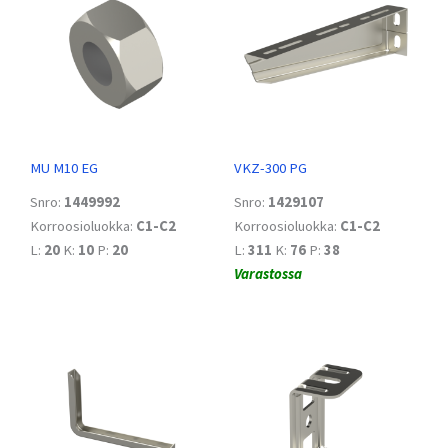
MU M10 EG
VKZ-300 PG
Snro:
1449992
Snro:
1429107
Korroosioluokka:
C1-C2
Korroosioluokka:
C1-C2
L:
20
K:
10
P:
20
L:
311
K:
76
P:
38
Varastossa