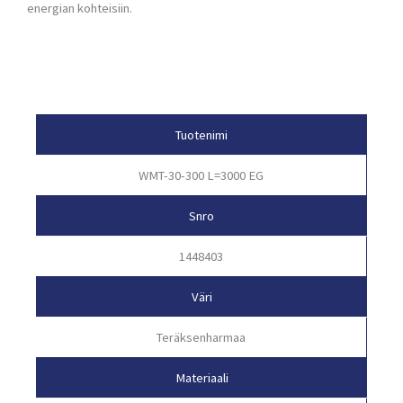
energian kohteisiin.
Tuotetiedot
Tuotenimi
WMT-30-300 L=3000 EG
Snro
1448403
Väri
Teräksenharmaa
Materiaali