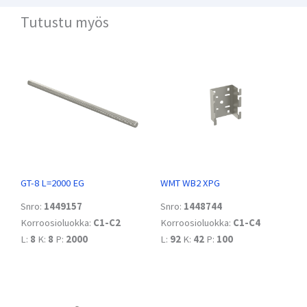
Tutustu myös
GT-8 L=2000 EG
WMT WB2 XPG
Snro:
1449157
Snro:
1448744
Korroosioluokka:
C1-C2
Korroosioluokka:
C1-C4
L:
8
K:
8
P:
2000
L:
92
K:
42
P:
100