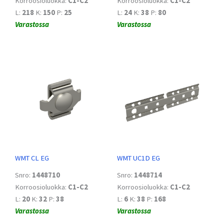
Korroosioluokka:
C1-C2
Korroosioluokka:
C1-C2
L:
218
K:
150
P:
25
L:
24
K:
38
P:
80
Varastossa
Varastossa
WMT CL EG
WMT UC1D EG
Snro:
1448710
Snro:
1448714
Korroosioluokka:
C1-C2
Korroosioluokka:
C1-C2
L:
20
K:
32
P:
38
L:
6
K:
38
P:
168
Varastossa
Varastossa