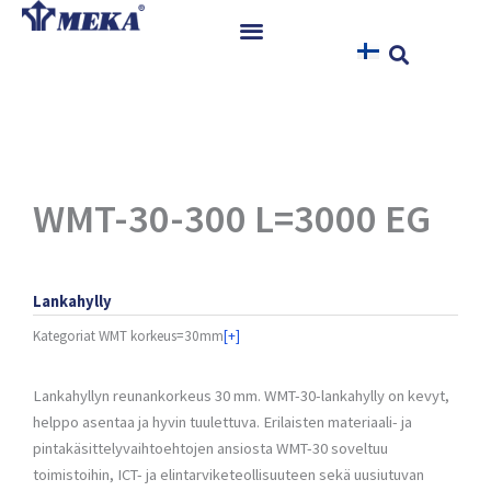
Siirry
sisältöön
Etusivu
Tuotteet
Referenssit
Uutiset
WMT-30-300 L=3000 EG
Ohjeet ja Tiedostot
Yhteystiedot
Lankahylly
Kategoriat
WMT korkeus=30mm
[+]
Lankahyllyn reunankorkeus 30 mm. WMT-30-lankahylly on kevyt,
helppo asentaa ja hyvin tuulettuva. Erilaisten materiaali- ja
pintakäsittelyvaihtoehtojen ansiosta WMT-30 soveltuu
toimistoihin, ICT- ja elintarviketeollisuuteen sekä uusiutuvan