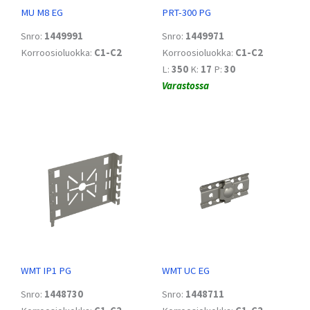
MU M8 EG
PRT-300 PG
Snro:
1449991
Snro:
1449971
Korroosioluokka:
C1-C2
Korroosioluokka:
C1-C2
L:
350
K:
17
P:
30
Varastossa
WMT IP1 PG
WMT UC EG
Snro:
1448730
Snro:
1448711