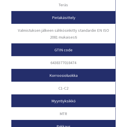
Teräs
Pintakäsittely
Valmistuksen jälkeen sähkösinkitty standardin EN ISO
2081 mukaisesti
GTIN code
6438377018474
Korroosioluokka
C1-C2
Myyntiyksikkö
MTR
Pakkaus