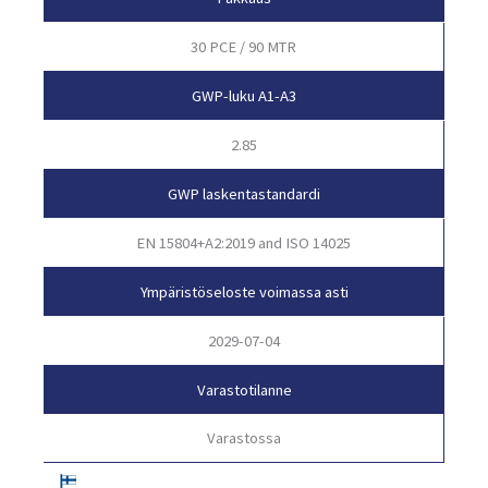
30 PCE / 90 MTR
GWP-luku A1-A3
2.85
GWP laskentastandardi
EN 15804+A2:2019 and ISO 14025
Ympäristöseloste voimassa asti
2029-07-04
Varastotilanne
Varastossa