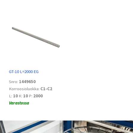
GT-10 L=2000 EG
Snro:
1449650
Korroosioluokka:
C1-C2
L:
10
K:
10
P:
2000
Varastossa