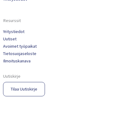
Resurssit
Yritystiedot
Uutiset
Avoimet työpaikat
Tietosuojaseloste
Ilmoituskanava
Uutiskirje
Tilaa Uutiskirje​
© 2023 Propria