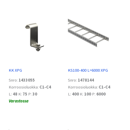
KK XPG
KS100-400 L=6000 XPG
Snro:
1433055
Snro:
1478144
Korroosioluokka:
C1-C4
Korroosioluokka:
C1-C4
L:
48
K:
75
P:
30
L:
400
K:
100
P:
6000
Varastossa