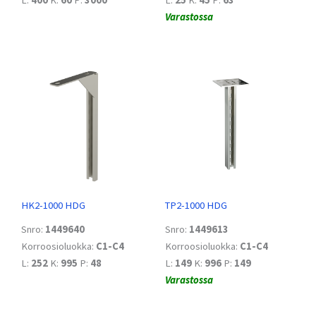
L:
400
K:
60
P:
3000
L:
25
K:
45
P:
63
Varastossa
HK2-1000 HDG
TP2-1000 HDG
Snro:
1449640
Snro:
1449613
Korroosioluokka:
C1-C4
Korroosioluokka:
C1-C4
L:
252
K:
995
P:
48
L:
149
K:
996
P:
149
Varastossa