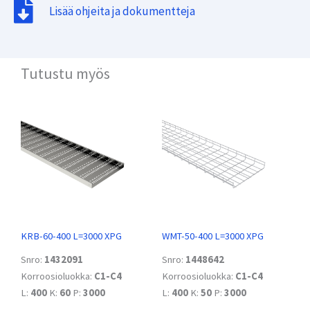
Lisää ohjeita ja dokumentteja
Tutustu myös
KRB-60-400 L=3000 XPG
WMT-50-400 L=3000 XPG
Snro:
1432091
Snro:
1448642
Korroosioluokka:
C1-C4
Korroosioluokka:
C1-C4
L:
400
K:
60
P:
3000
L:
400
K:
50
P:
3000