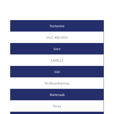
Tuotetiedot
Tuotenimi
VKZ-400 HDG
Snro
1429112
Väri
Teräksenharmaa
Materiaali
Teräs