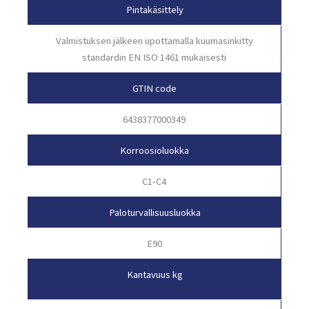
Pintakäsittely
Valmistuksen jälkeen upottamalla kuumasinkitty
standardin EN ISO 1461 mukaisesti
GTIN code
6438377000349
Korroosioluokka
C1-C4
Paloturvallisuusluokka
E90
Kantavuus kg