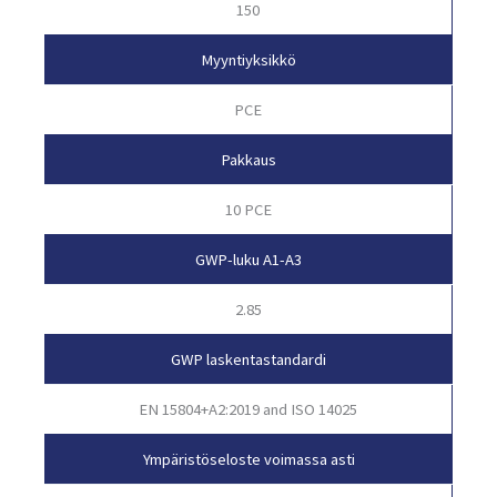
150
Myyntiyksikkö
PCE
Pakkaus
10 PCE
GWP-luku A1-A3
2.85
GWP laskentastandardi
EN 15804+A2:2019 and ISO 14025
Ympäristöseloste voimassa asti