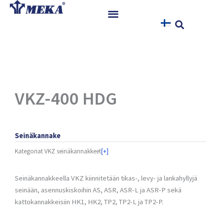
Siirry
sisältöön
Etusivu
Tuotteet
Referenssit
Uutiset
VKZ-400 HDG
Ohjeet ja Tiedostot
Yhteystiedot
Seinäkannake
Kategoriat
VKZ seinäkannakkeet
[+]
Seinäkannakkeella VKZ kiinnitetään tikas-, levy- ja lankahyllyjä
seinään, asennuskiskoihin AS, ASR, ASR-L ja ASR-P sekä
kattokannakkeisiin HK1, HK2, TP2, TP2-L ja TP2-P.