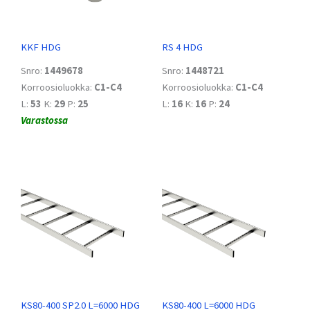
KKF HDG
RS 4 HDG
Snro:
1449678
Snro:
1448721
Korroosioluokka:
C1-C4
Korroosioluokka:
C1-C4
L:
53
K:
29
P:
25
L:
16
K:
16
P:
24
Varastossa
KS80-400 SP2.0 L=6000 HDG
KS80-400 L=6000 HDG