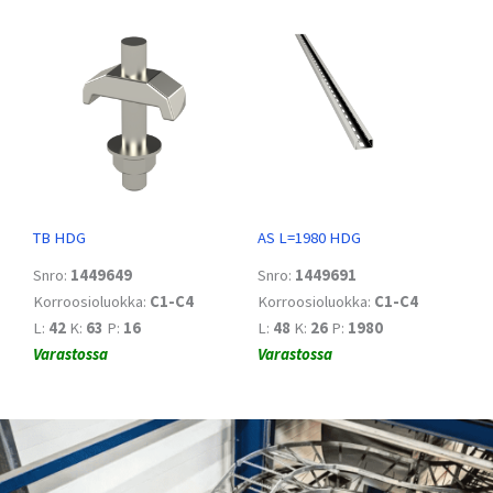
TB HDG
AS L=1980 HDG
Snro:
1449649
Snro:
1449691
Korroosioluokka:
C1-C4
Korroosioluokka:
C1-C4
L:
42
K:
63
P:
16
L:
48
K:
26
P:
1980
Varastossa
Varastossa