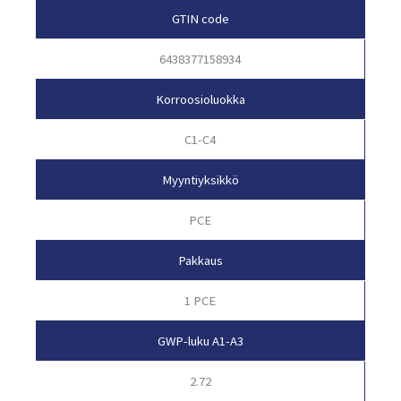
GTIN code
6438377158934
Korroosioluokka
C1-C4
Myyntiyksikkö
PCE
Pakkaus
1 PCE
GWP-luku A1-A3
2.72