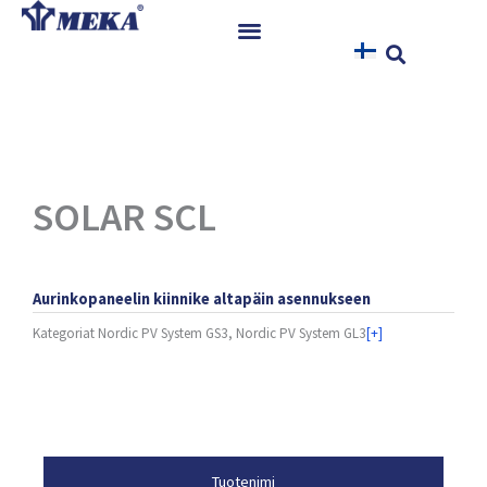
Siirry
sisältöön
Etusivu
Tuotteet
Referenssit
Uutiset
SOLAR SCL
Ohjeet ja Tiedostot
Yhteystiedot
Aurinkopaneelin kiinnike altapäin asennukseen
Kategoriat
Nordic PV System GS3, Nordic PV System GL3
[+]
Tuotetiedot
Tuotenimi