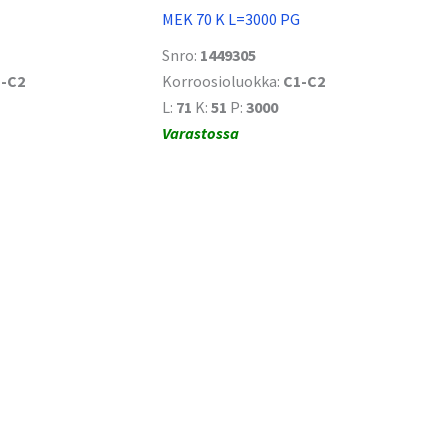
MEK 70 K L=3000 PG
Snro:
1449305
-C2
Korroosioluokka:
C1-C2
L:
71
K:
51
P:
3000
Varastossa