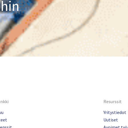
ihin
inkki
Resurssit
vu
Yritystiedot
teet
Uutiset
enssit
Avoimet työ