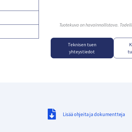
Tuotekuva on havainnollistava. Todell
Teknisen tuen
K
yhteystiedot
t
Lisää ohjeita ja dokumentteja