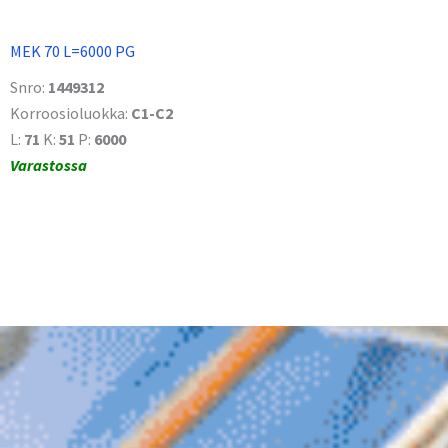
MEK 70 L=6000 PG
Snro:
1449312
Korroosioluokka:
C1-C2
L:
71
K:
51
P:
6000
Varastossa