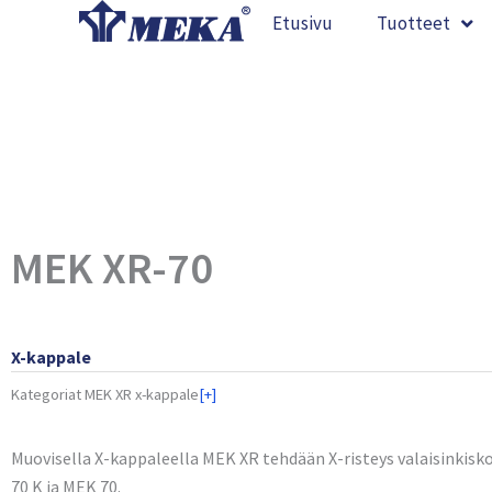
Siirry
Etusivu
Tuotteet
sisältöön
MEK XR-70
X-kappale
Kategoriat
MEK XR x-kappale
[+]
Muovisella X-kappaleella MEK XR tehdään X-risteys valaisinkisk
70 K ja MEK 70.