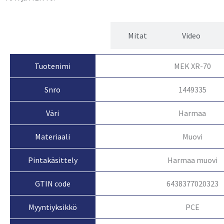
Tuotetiedot
Mitat
Video
Tuotenimi
MEK XR-70
Snro
1449335
Väri
Harmaa
Materiaali
Muovi
Pintakäsittely
Harmaa muovi
GTIN code
6438377020323
Myyntiyksikkö
PCE