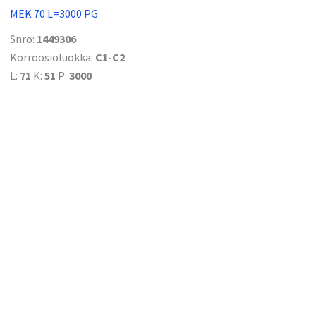
MEK 70 L=3000 PG
Snro:
1449306
Korroosioluokka:
C1-C2
L:
71
K:
51
P:
3000