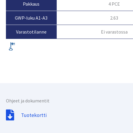
Pakkaus
4 PCE
GWP-luku A1-A3
2.63
Ei varastossa
Varastotilanne
Ohjeet ja dokumentit
Tuotekortti