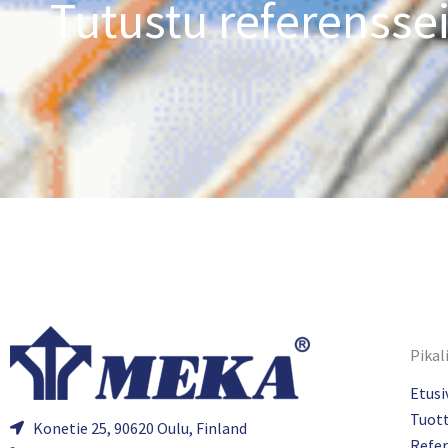
Tutustu referensse
Pikal
Etusi
Tuot
Konetie 25, 90620 Oulu, Finland
Refer