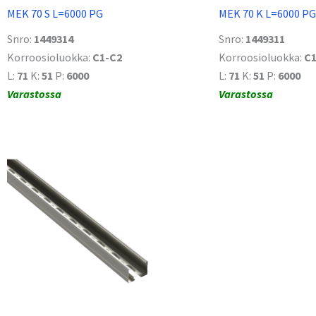
MEK 70 S L=6000 PG
MEK 70 K L=6000 PG
Snro:
1449314
Snro:
1449311
Korroosioluokka:
C1-C2
Korroosioluokka:
C1
L:
71
K:
51
P:
6000
L:
71
K:
51
P:
6000
Varastossa
Varastossa