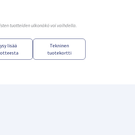
isten tuotteiden ulkonäkö voi vaihdella.
ysy lisää
Tekninen
uotteesta
tuotekortti