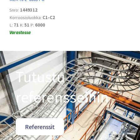
Snro:
1449312
Korroosioluokka:
C1-C2
L:
71
K:
51
P:
6000
Varastossa
Tutustu
referensseihin
Referenssit