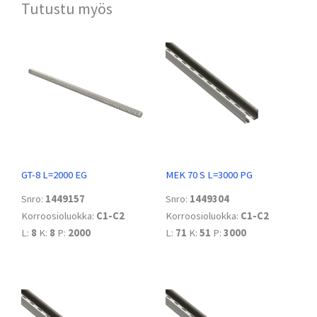
Tutustu myös
GT-8 L=2000 EG
MEK 70 S L=3000 PG
Snro:
1449157
Snro:
1449304
Korroosioluokka:
C1-C2
Korroosioluokka:
C1-C2
L:
8
K:
8
P:
2000
L:
71
K:
51
P:
3000