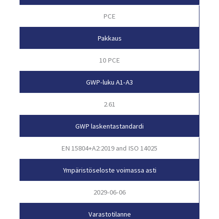
PCE
Pakkaus
10 PCE
GWP-luku A1-A3
2.61
GWP laskentastandardi
EN 15804+A2:2019 and ISO 14025
Ympäristöseloste voimassa asti
2029-06-06
Varastotilanne