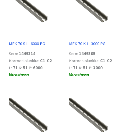
MEK 70 S L=6000 PG
MEK 70 K L=3000 PG
Snro:
1449314
Snro:
1449305
Korroosioluokka:
C1-C2
Korroosioluokka:
C1-C2
L:
71
K:
51
P:
6000
L:
71
K:
51
P:
3000
Varastossa
Varastossa