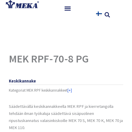
Siirry
sisältöön
Etusivu
Tuotteet
Referenssit
Uutiset
MEK RPF-70-8 PG
Ohjeet ja Tiedostot
Yhteystiedot
Keskikannake
Kategoriat
MEK RPF keskikannakkeet
[+]
Säädettävällä keskikannakkeella MEK RPF ja kierretangolla
tehdään ilman työkaluja säädettävä sisäpuolinen
ripustuskannatus valaisinkiskoille MEK 70 S, MEK 70 K, MEK 70 ja
MEK 110.