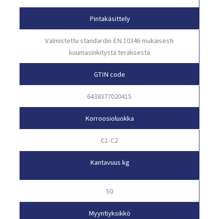
Pintakäsittely
Valmistettu standardin EN 10346 mukaisesti
kuumasinkitystä teräksestä
GTIN code
6438377020415
Korroosioluokka
C1-C2
Kantavuus kg
50
Myyntiyksikkö