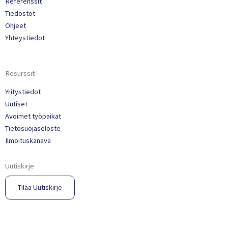
Referenssit
Tiedostot
Ohjeet
Yhteystiedot
Resurssit
Yritystiedot
Uutiset
Avoimet työpaikat
Tietosuojaseloste
Ilmoituskanava
Uutiskirje
Tilaa Uutiskirje​