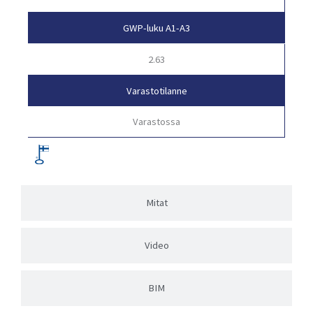
GWP-luku A1-A3
2.63
Varastotilanne
Varastossa
Mitat
Video
BIM