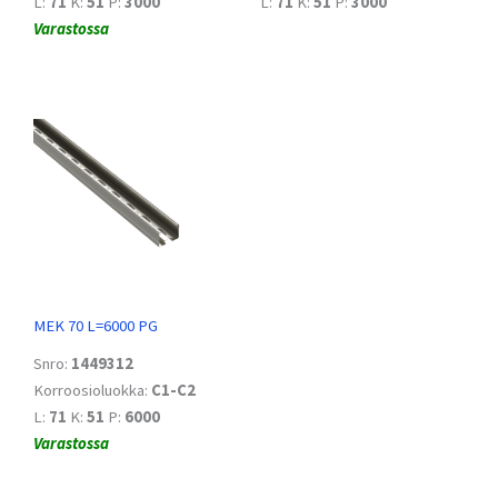
L:
71
K:
51
P:
3000
L:
71
K:
51
P:
3000
Varastossa
MEK 70 L=6000 PG
Snro:
1449312
Korroosioluokka:
C1-C2
L:
71
K:
51
P:
6000
Varastossa