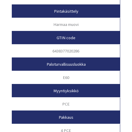
Pintakäsittely
Harmaa muovi
GTIN code
6438377020286
Paloturvallisuusluokka
E60
Myyntiyksikkö
PCE
Pakkaus
4 PCE