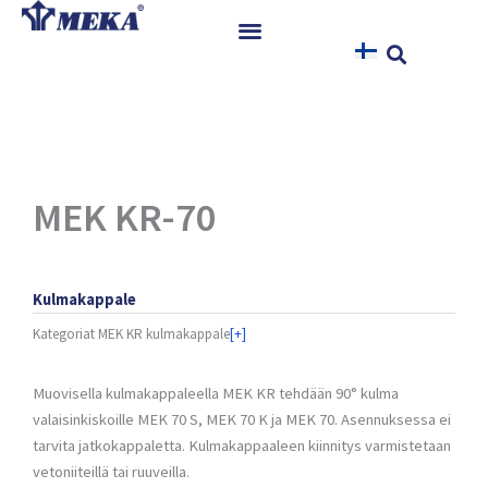
Siirry
sisältöön
Etusivu
Tuotteet
Referenssit
Uutiset
MEK KR-70
Ohjeet ja Tiedostot
Yhteystiedot
Kulmakappale
Kategoriat
MEK KR kulmakappale
[+]
Muovisella kulmakappaleella MEK KR tehdään 90° kulma
valaisinkiskoille MEK 70 S, MEK 70 K ja MEK 70. Asennuksessa ei
tarvita jatkokappaletta. Kulmakappaaleen kiinnitys varmistetaan
vetoniiteillä tai ruuveilla.