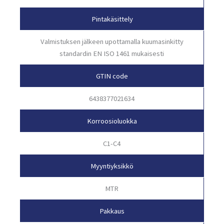
Pintakäsittely
Valmistuksen jälkeen upottamalla kuumasinkitty
standardin EN ISO 1461 mukaisesti
GTIN code
6438377021634
Korroosioluokka
C1-C4
Myyntiyksikkö
MTR
Pakkaus