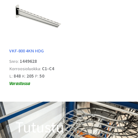
VKF-800 4KN HDG
Snro:
1449628
Korroosioluokka:
C1-C4
L:
848
K:
205
P:
50
Varastossa
Tutustu