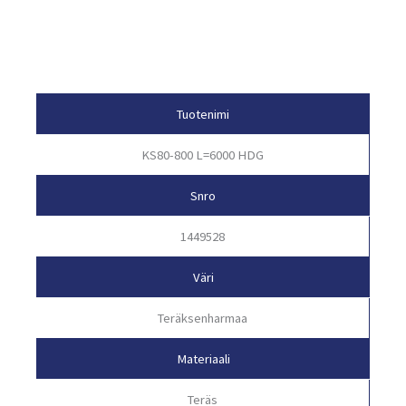
Tuotetiedot
Tuotenimi
KS80-800 L=6000 HDG
Snro
1449528
Väri
Teräksenharmaa
Materiaali
Teräs