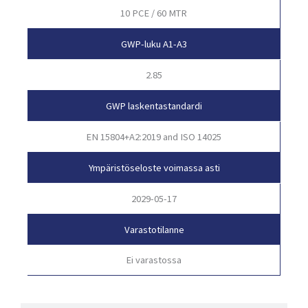
10 PCE / 60 MTR
GWP-luku A1-A3
2.85
GWP laskentastandardi
EN 15804+A2:2019 and ISO 14025
Ympäristöseloste voimassa asti
2029-05-17
Varastotilanne
Ei varastossa