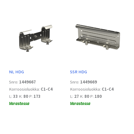
NL HDG
SSR HDG
Snro:
1449667
Snro:
1449669
Korroosioluokka:
C1-C4
Korroosioluokka:
C1-C4
L:
33
K:
80
P:
173
L:
27
K:
80
P:
180
Varastossa
Varastossa