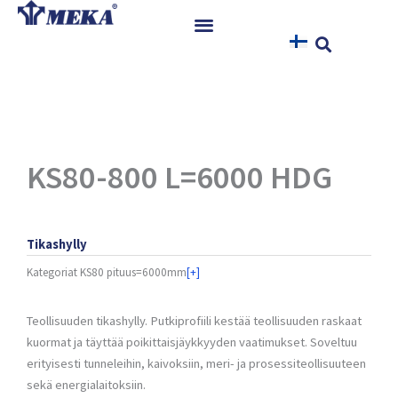
Siirry
sisältöön
Etusivu
Tuotteet
Referenssit
Uutiset
KS80-800 L=6000 HDG
Ohjeet ja Tiedostot
Yhteystiedot
Tikashylly
Kategoriat
KS80 pituus=6000mm
[+]
Teollisuuden tikashylly. Putkiprofiili kestää teollisuuden raskaat
kuormat ja täyttää poikittaisjäykkyyden vaatimukset. Soveltuu
erityisesti tunneleihin, kaivoksiin, meri- ja prosessiteollisuuteen
sekä energialaitoksiin.