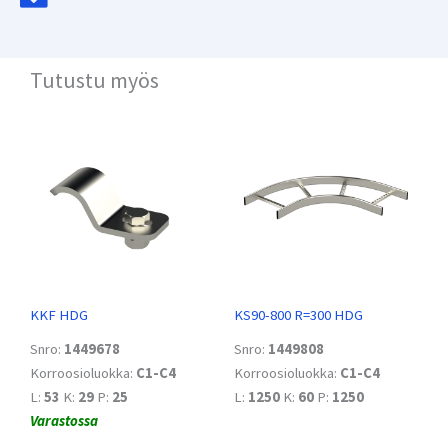
Tutustu myös
KKF HDG
KS90-800 R=300 HDG
Snro:
1449678
Snro:
1449808
Korroosioluokka:
C1-C4
Korroosioluokka:
C1-C4
L:
53
K:
29
P:
25
L:
1250
K:
60
P:
1250
Varastossa