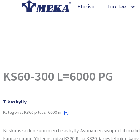
Siirry
Etusivu
Tuotteet
sisältöön
KS60-300 L=6000 PG
Tikashylly
Kategoriat
KS60 pituus=6000mm
[+]
Keskiraskaiden kuormien tikashylly. Avonainen sivuprofiili mahd
kannakoinnin. Yhteensopiva KS20 K- ja KS20-järjestelmien kanss