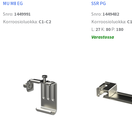
MU M8 EG
SSR PG
Snro:
1449991
Snro:
1449482
Korroosioluokka:
C1-C2
Korroosioluokka:
C1
L:
27
K:
80
P:
180
Varastossa