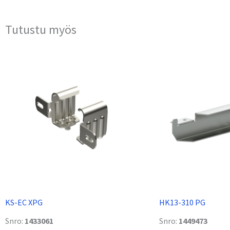
Tutustu myös
KS-EC XPG
HK13-310 PG
Snro:
1433061
Snro:
1449473