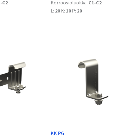
-C2
Korroosioluokka:
C1-C2
L:
20
K:
10
P:
20
KK PG