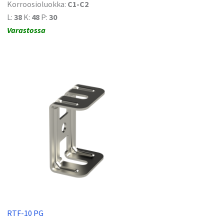
Korroosioluokka:
C1-C2
L:
38
K:
48
P:
30
Varastossa
RTF-10 PG