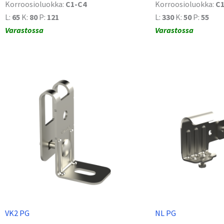
Korroosioluokka:
C1-C4
Korroosioluokka:
C1
L:
65
K:
80
P:
121
L:
330
K:
50
P:
55
Varastossa
Varastossa
VK2 PG
NL PG