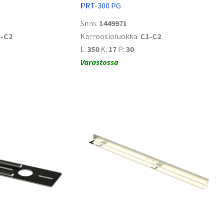
PRT-300 PG
Snro:
1449971
-C2
Korroosioluokka:
C1-C2
L:
350
K:
17
P:
30
Varastossa