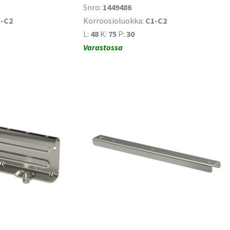
Snro:
1449486
-C2
Korroosioluokka:
C1-C2
L:
48
K:
75
P:
30
Varastossa