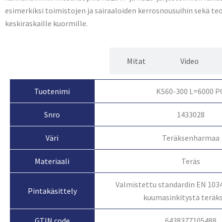
esimerkiksi toimistojen ja sairaaloiden kerrosnousuihin sekä te
keskiraskaille kuormille.
Tuotetiedot
Mitat
Video
Tuotenimi
KS60-300 L=6000 P
Snro
1433028
Väri
Teräksenharmaa
Materiaali
Teräs
Valmistettu standardin EN 103
Pintakäsittely
kuumasinkitystä teräk
GTIN code
6438377105488