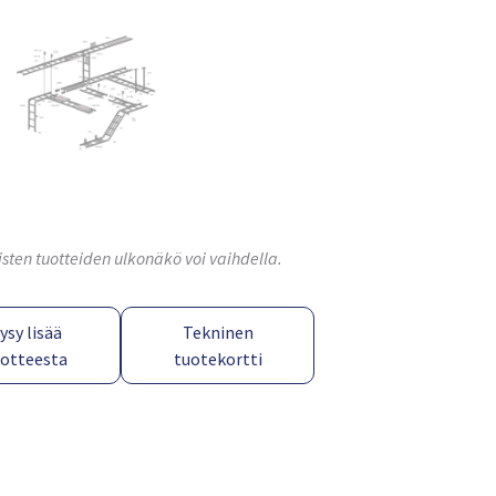
isten tuotteiden ulkonäkö voi vaihdella.
ysy lisää
Tekninen
uotteesta
tuotekortti