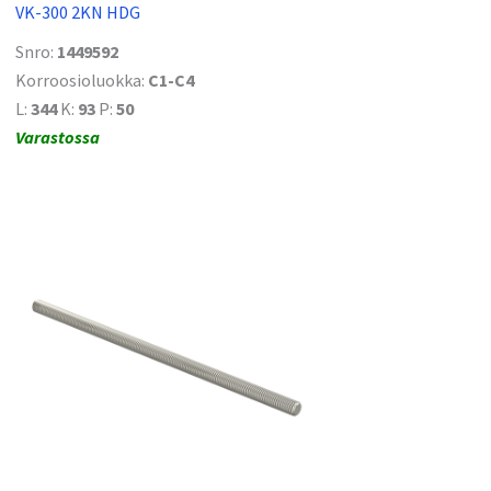
VK-300 2KN HDG
Snro:
1449592
Korroosioluokka:
C1-C4
L:
344
K:
93
P:
50
Varastossa