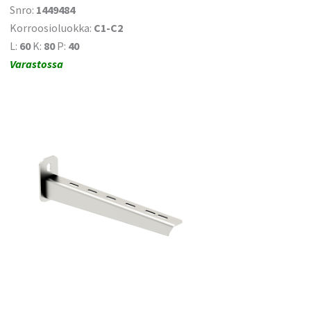
Snro:
1449484
Korroosioluokka:
C1-C2
L:
60
K:
80
P:
40
Varastossa