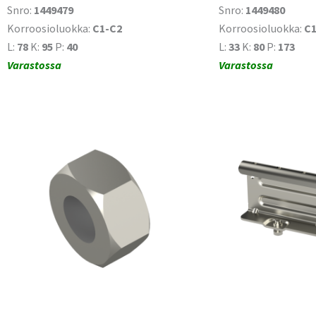
Snro:
1449479
Snro:
1449480
Korroosioluokka:
C1-C2
Korroosioluokka:
C1
L:
78
K:
95
P:
40
L:
33
K:
80
P:
173
Varastossa
Varastossa