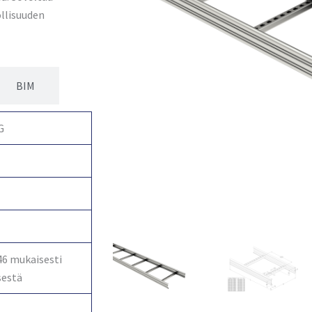
ollisuuden
BIM
G
46 mukaisesti
sestä