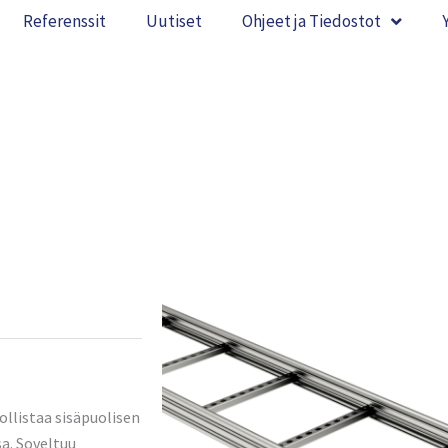
Referenssit
Uutiset
Ohjeet ja Tiedostot
ollistaa sisäpuolisen
a. Soveltuu