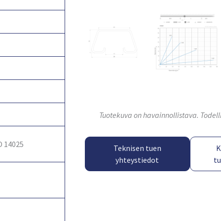
Tuotekuva on havainnollistava. Todell
O 14025
Teknisen tuen
K
yhteystiedot
t