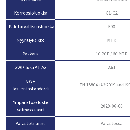
Korroosioluokka
C1-C2
Paloturvallisuusluokka
E90
Myyntiyksikkö
MTR
Pakkaus
10 PCE / 60 MTR
GWP-luku A1-A3
2.61
GWP
EN 15804+A2:2019 and IS
laskentastandardi
Ympäristöseloste
2029-06-06
voimassa asti
Varastossa
Varastotilanne