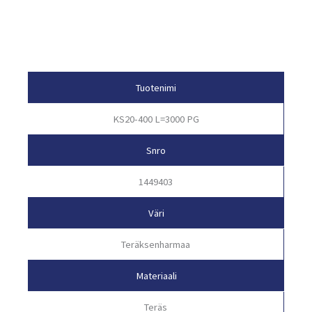
Tuotetiedot
Tuotenimi
KS20-400 L=3000 PG
Snro
1449403
Väri
Teräksenharmaa
Materiaali
Teräs