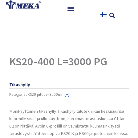
Siirry
sisältöön
Etusivu
Tuotteet
Referenssit
Uutiset
KS20-400 L=3000 PG
Ohjeet ja Tiedostot
Yhteystiedot
Tikashylly
Kategoriat
KS20 pituus=3000mm
[+]
Monikäyttöinen tikashylly. Tikashylly talotekniikan keskisuurille
kuormille sisä- ja ulkokäyttöön, kun ilmastorasitusluokka C1 tai
C2 on riittävä. Avoin C-profiili on valmistettu kuumasinkitystä
teräslevystä. Yhteensopiva KS20 K ja KS60 järjestelmien kanssa.