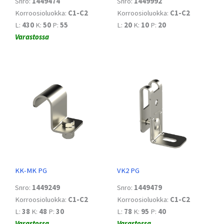
Snro:
1449474
Snro:
1449992
Korroosioluokka:
C1-C2
Korroosioluokka:
C1-C2
L:
430
K:
50
P:
55
L:
20
K:
10
P:
20
Varastossa
KK-MK PG
VK2 PG
Snro:
1449249
Snro:
1449479
Korroosioluokka:
C1-C2
Korroosioluokka:
C1-C2
L:
38
K:
48
P:
30
L:
78
K:
95
P:
40
Varastossa
Varastossa