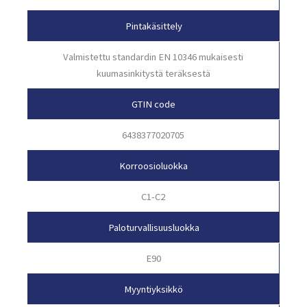
Pintakäsittely
Valmistettu standardin EN 10346 mukaisesti
kuumasinkitystä teräksestä
GTIN code
6438377020705
Korroosioluokka
C1-C2
Paloturvallisuusluokka
E90
Myyntiyksikkö