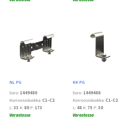
NL PG
KK PG
Snro:
1449480
Snro:
1449486
Korroosioluokka:
C1-C2
Korroosioluokka:
C1-C2
L:
33
K:
80
P:
173
L:
48
K:
75
P:
30
Varastossa
Varastossa