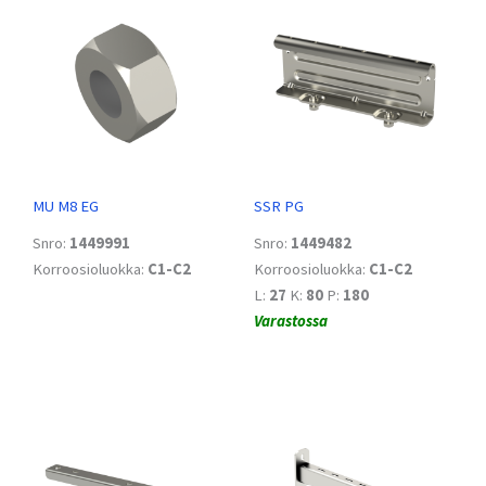
MU M8 EG
SSR PG
Snro:
1449991
Snro:
1449482
Korroosioluokka:
C1-C2
Korroosioluokka:
C1-C2
L:
27
K:
80
P:
180
Varastossa