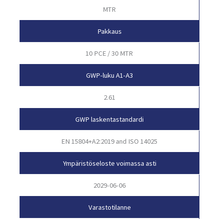
MTR
Pakkaus
10 PCE / 30 MTR
GWP-luku A1-A3
2.61
GWP laskentastandardi
EN 15804+A2:2019 and ISO 14025
Ympäristöseloste voimassa asti
2029-06-06
Varastotilanne