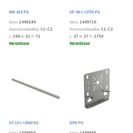
MK-410 PG
AP-40 L=2750 PG
Snro:
1449244
Snro:
1449710
Korroosioluokka:
C1-C2
Korroosioluokka:
C1-C2
L:
386
K:
51
P:
71
L:
27
K:
27
P:
2750
Varastossa
Varastossa
GT-10 L=2000 EG
DPA PG
Snro:
1449650
Snro:
1449685