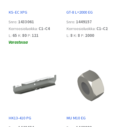
KS-EC XPG
GT-8 L=2000 EG
Snro:
1433061
Snro:
1449157
Korroosioluokka:
C1-C4
Korroosioluokka:
C1-C2
L:
65
K:
80
P:
121
L:
8
K:
8
P:
2000
Varastossa
HK13-410 PG
MU M10 EG