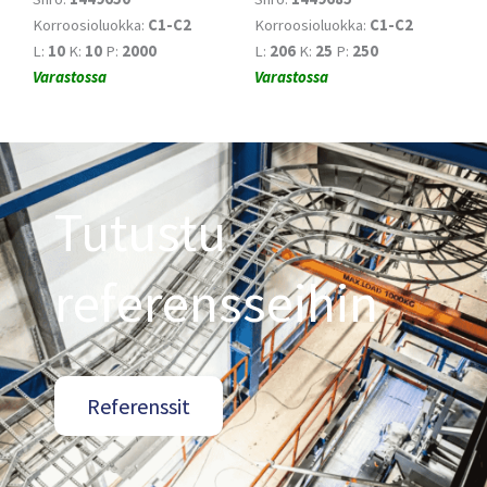
Korroosioluokka:
C1-C2
Korroosioluokka:
C1-C2
L:
10
K:
10
P:
2000
L:
206
K:
25
P:
250
Varastossa
Varastossa
Tutustu
referensseihin
Referenssit