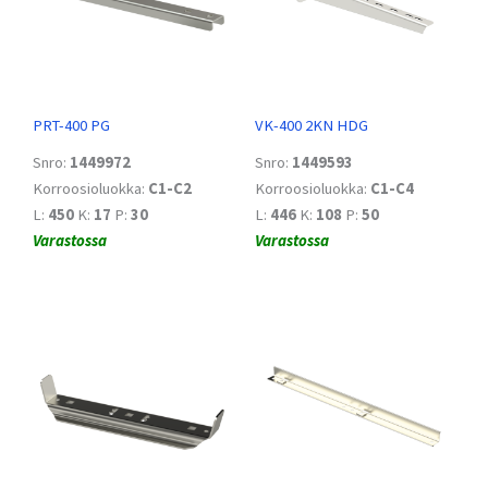
PRT-400 PG
VK-400 2KN HDG
Snro:
1449972
Snro:
1449593
Korroosioluokka:
C1-C2
Korroosioluokka:
C1-C4
L:
450
K:
17
P:
30
L:
446
K:
108
P:
50
Varastossa
Varastossa