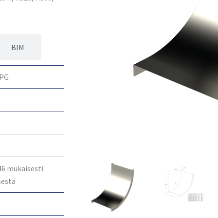
BIM
 PG
46 mukaisesti
sestä