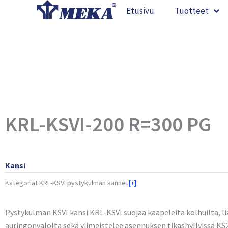
Siirry
Etusivu
Tuotteet
sisältöön
KRL-KSVI-200 R=300 PG
Kansi
Kategoriat
KRL-KSVI pystykulman kannet
[+]
Pystykulman KSVI kansi KRL-KSVI suojaa kaapeleita kolhuilta, lia
auringonvalolta sekä viimeistelee asennuksen tikashyllyissä KS2