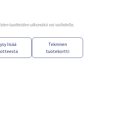
isten tuotteiden ulkonäkö voi vaihdella.
ysy lisää
Tekninen
uotteesta
tuotekortti