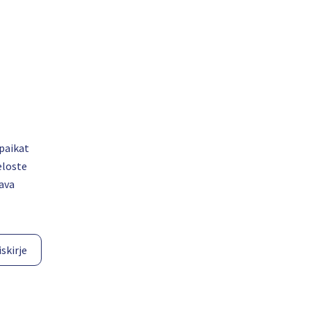
paikat
eloste
ava
skirje​