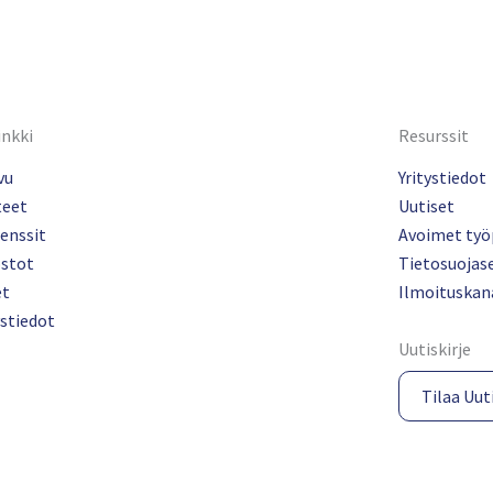
inkki
Resurssit
vu
Yritystiedot
teet
Uutiset
enssit
Avoimet työ
ostot
Tietosuojas
et
Ilmoituskan
stiedot
Uutiskirje
Tilaa Uuti