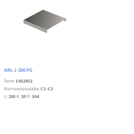
KRL-J-200 PG
Snro:
1432852
Korroosioluokka:
C1-C2
L:
205
K:
35
P:
304