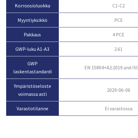
Korroosioluokka
C1-C2
Myyntiyksikkö
PCE
Pakkaus
4 PCE
GWP-luku A1-A3
2.61
GWP
EN 15804+A2:2019 and IS
laskentastandardi
Ympäristöseloste
2029-06-06
voimassa asti
Ei varastossa
Varastotilanne