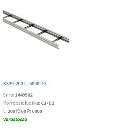
KS20-200 L=6000 PG
Snro:
1449502
Korroosioluokka:
C1-C2
L:
200
K:
60
P:
6000
Varastossa