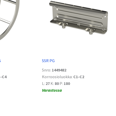
G
SSR PG
Snro:
1449482
-C4
Korroosioluokka:
C1-C2
L:
27
K:
80
P:
180
Varastossa