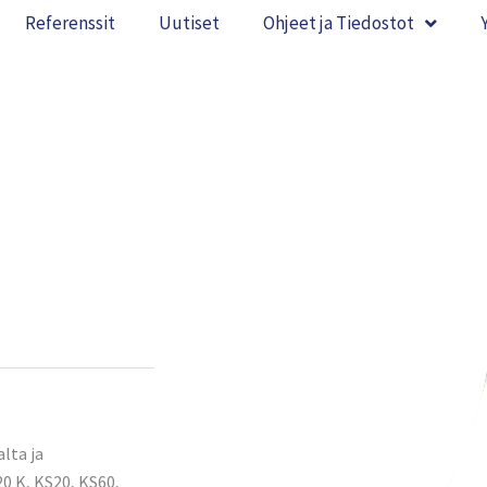
Referenssit
Uutiset
Ohjeet ja Tiedostot
lta ja
0 K, KS20, KS60,