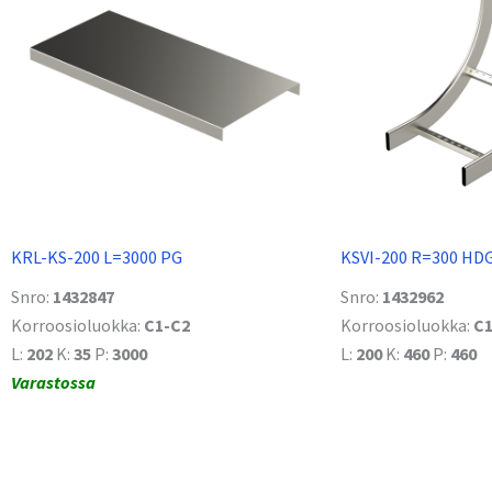
KRL-KS-200 L=3000 PG
KSVI-200 R=300 HD
Snro:
1432847
Snro:
1432962
Korroosioluokka:
C1-C2
Korroosioluokka:
C1
L:
202
K:
35
P:
3000
L:
200
K:
460
P:
460
Varastossa