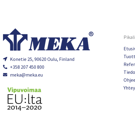
Pikal
Etusi
Tuot
Konetie 25, 90620 Oulu, Finland
Refer
+358 207 450 800
Tied
meka@meka.eu
Ohje
Yhtey