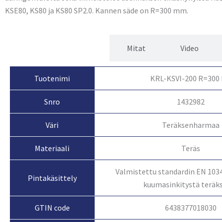
KSE80, KS80 ja KS80 SP2.0. Kannen säde on R=300 mm.
Tuotetiedot
Mitat
Video
Tuotenimi
KRL-KSVI-200 R=300
Snro
1432982
Väri
Teräksenharmaa
Materiaali
Teräs
Valmistettu standardin EN 103
Pintakäsittely
kuumasinkitystä teräk
GTIN code
6438377018030