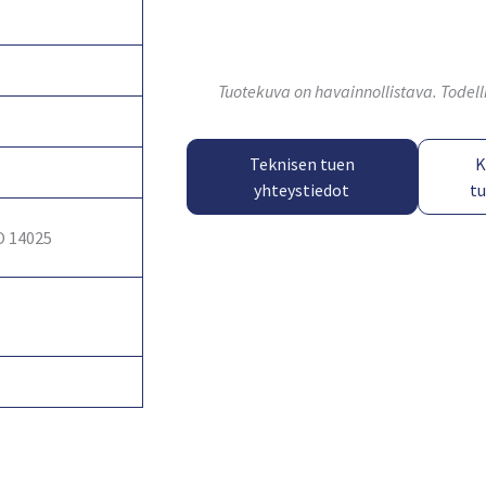
Tuotekuva on havainnollistava. Todell
Teknisen tuen
K
yhteystiedot
t
O 14025