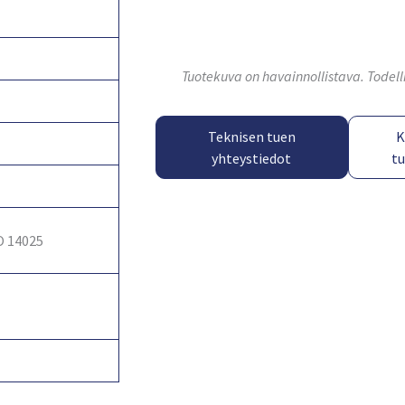
Tuotekuva on havainnollistava. Todell
Teknisen tuen
K
yhteystiedot
t
O 14025