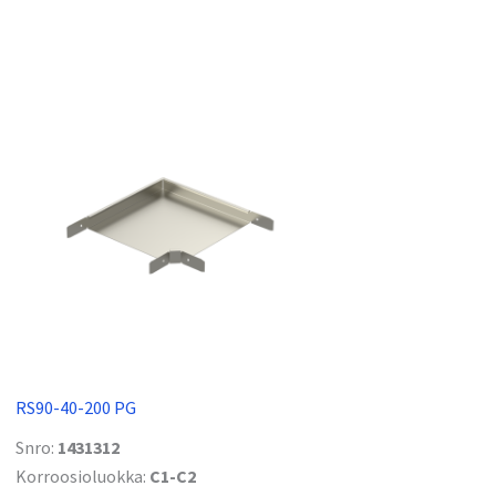
RS90-40-200 PG
Snro:
1431312
Korroosioluokka:
C1-C2