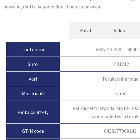
näkyviin, mutta kaapeleiden ei haluta näkyvän.
Tuotetiedot
Mitat
Video
Tuotenimi
KRA-40-200 L=3000 
Snro
1431212
Väri
Teräksenharmaa
Materiaali
Teräs
Valmistettu standardin EN 103
Pintakäsittely
kuumasinkitystä teräk
GTIN code
6438377009243