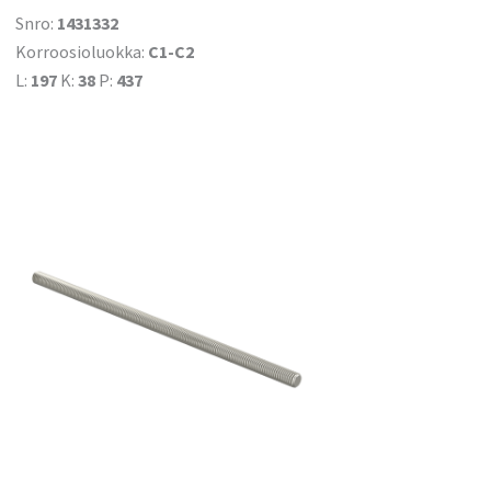
Snro:
1431332
Korroosioluokka:
C1-C2
L:
197
K:
38
P:
437