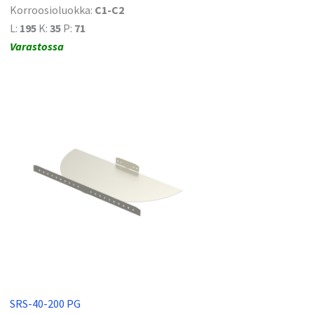
Korroosioluokka:
C1-C2
L:
195
K:
35
P:
71
Varastossa
SRS-40-200 PG