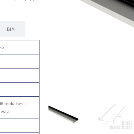
BIM
PG
46 mukaisesti
sestä