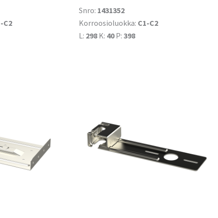
Snro:
1431352
-C2
Korroosioluokka:
C1-C2
L:
298
K:
40
P:
398