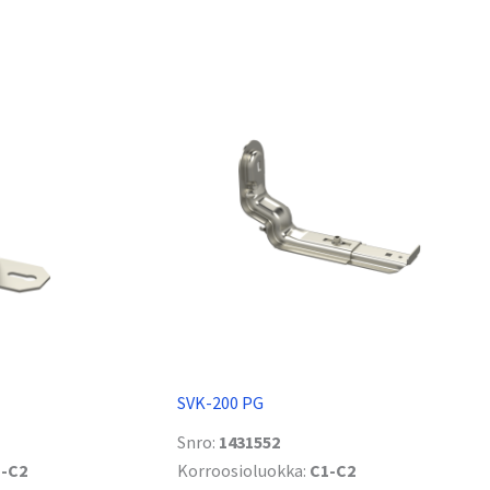
SVK-200 PG
Snro:
1431552
-C2
Korroosioluokka:
C1-C2