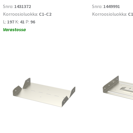
Snro:
1431372
Snro:
1449991
Korroosioluokka:
C1-C2
Korroosioluokka:
C1
L:
197
K:
41
P:
96
Varastossa