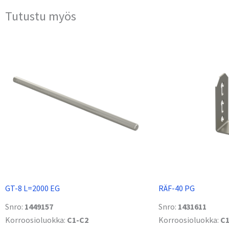
Tutustu myös
GT-8 L=2000 EG
RÄF-40 PG
Snro:
1449157
Snro:
1431611
Korroosioluokka:
C1-C2
Korroosioluokka:
C1