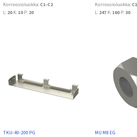
Korroosioluokka:
C1-C2
Korroosioluokka:
C1
L:
20
K:
10
P:
20
L:
247
K:
160
P:
30
TKU-40-200 PG
MU M8 EG