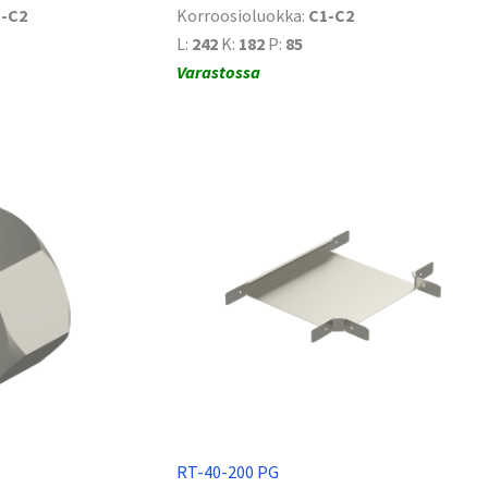
-C2
Korroosioluokka:
C1-C2
L:
242
K:
182
P:
85
Varastossa
RT-40-200 PG