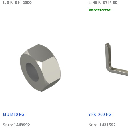
L:
8
K:
8
P:
2000
L:
45
K:
37
P:
80
Varastossa
MU M10 EG
YPK-200 PG
Snro:
1449992
Snro:
1431592