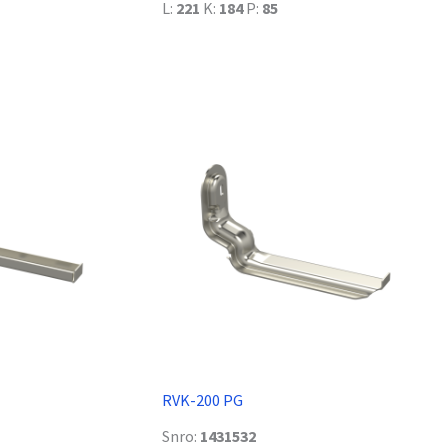
L:
221
K:
184
P:
85
RVK-200 PG
Snro:
1431532