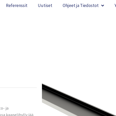
Referenssit
Uutiset
Ohjeet ja Tiedostot
o- ja
ssa kaapelihylly jää