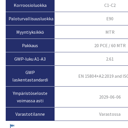
Korroosioluokka
C1-C2
Paloturvallisuusluokka
E90
Myyntiyksikkö
MTR
Pakkaus
20 PCE / 60 MTR
GWP-luku A1-A3
2.61
GWP
EN 15804+A2:2019 and IS
laskentastandardi
Ympäristöseloste
2029-06-06
voimassa asti
Varastossa
Varastotilanne