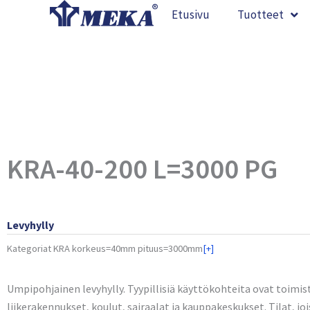
Siirry
Etusivu
Tuotteet
sisältöön
KRA-40-200 L=3000 PG
Levyhylly
Kategoriat
KRA korkeus=40mm pituus=3000mm
[+]
Umpipohjainen levyhylly. Tyypillisiä käyttökohteita ovat toimist
liikerakennukset, koulut, sairaalat ja kauppakeskukset. Tilat, joi