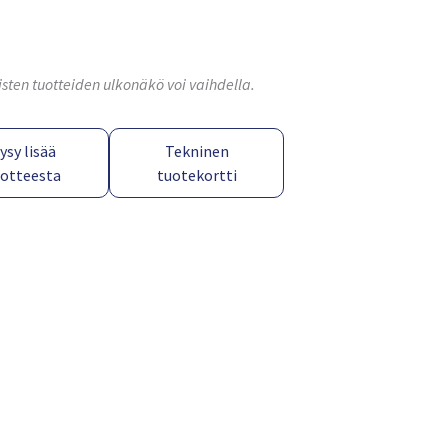
isten tuotteiden ulkonäkö voi vaihdella.
ysy lisää
Tekninen
uotteesta
tuotekortti