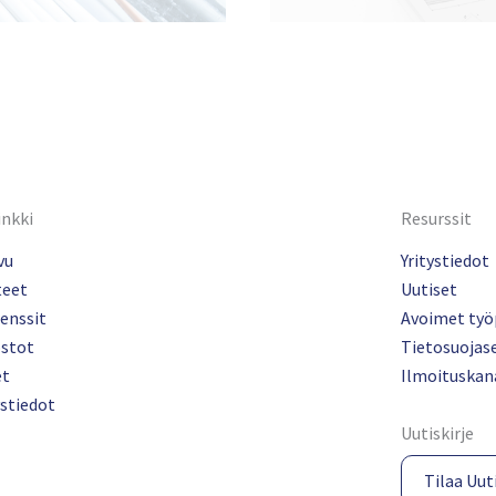
inkki
Resurssit
vu
Yritystiedot
teet
Uutiset
enssit
Avoimet työ
ostot
Tietosuojas
et
Ilmoituskan
stiedot
Uutiskirje
Tilaa Uuti