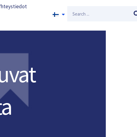
Yhteystiedot
Search
tuvat
ta