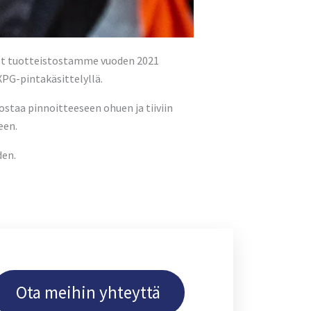
et tuotteistostamme vuoden 2021
PG-pintakäsittelyllä.
staa pinnoitteeseen ohuen ja tiiviin
een.
den.
Ota meihin yhteyttä