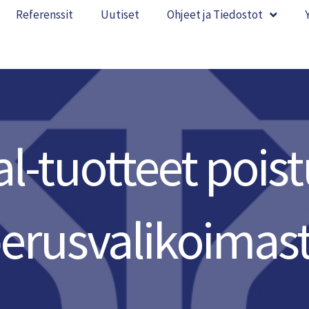
Referenssit
Uutiset
Ohjeet ja Tiedostot
l-tuotteet pois
erusvalikoimas