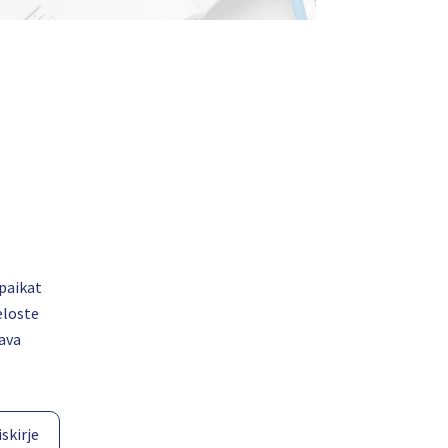
paikat
eloste
ava
skirje​