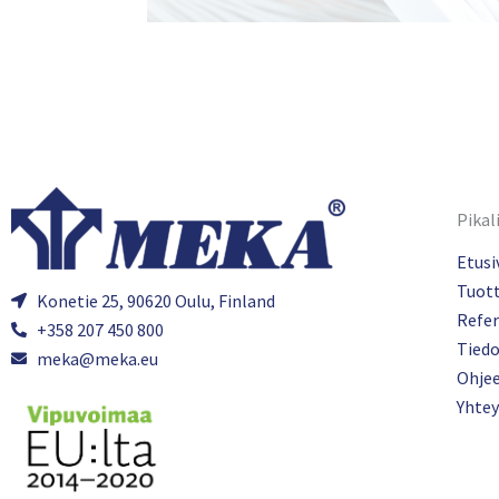
Pikal
Etusi
Tuot
Konetie 25, 90620 Oulu, Finland
Refer
+358 207 450 800
Tied
meka@meka.eu
Ohje
Yhtey