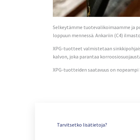
Selkeytämme tuotevalikoimaamme ja poi
loppuun mennessä. Ankariin (C4) ilmasto
XPG-tuotteet valmistetaan sinkkipohjaise
kalvon, joka parantaa korroosiosuojaust
XPG-tuotteiden saatavuus on nopeampi ku
Tarvitsetko lisätietoja?