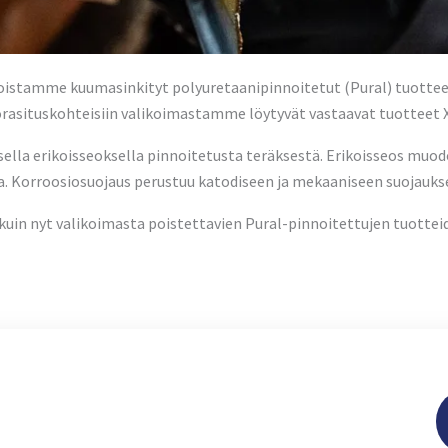
stamme kuumasinkityt polyuretaanipinnoitetut (Pural) tuotte
rasituskohteisiin valikoimastamme löytyvät vastaavat tuotteet X
lla erikoisseoksella pinnoitetusta teräksestä. Erikoisseos muodo
a. Korroosiosuojaus perustuu katodiseen ja mekaaniseen suojauks
in nyt valikoimasta poistettavien Pural-pinnoitettujen tuottei