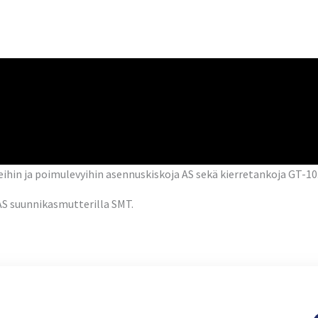
eihin ja poimulevyihin asennuskiskoja AS sekä kierretankoja GT-10
AS suunnikasmutterilla SMT.