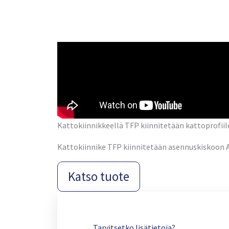
Kattokiinnikkeellä TFP kiinnitetään kattoprofiil
Kattokiinnike TFP kiinnitetään asennuskiskoon 
Katso tuote
Tarvitsetko lisätietoja?