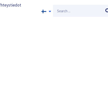
Yhteystiedot
Search
llyn
fiileihin?