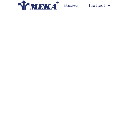
Siirry
Etusivu
Tuotteet
sisältöön
Kui
kattokann