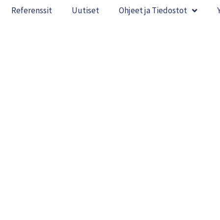
Referenssit
Uutiset
Ohjeet ja Tiedostot
nka teen tikashy
atuksen kattopro