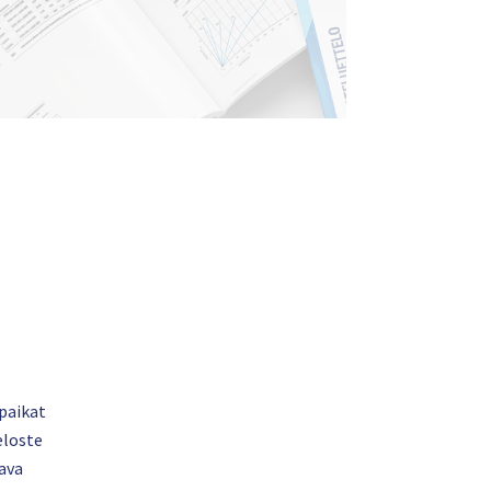
paikat
eloste
ava