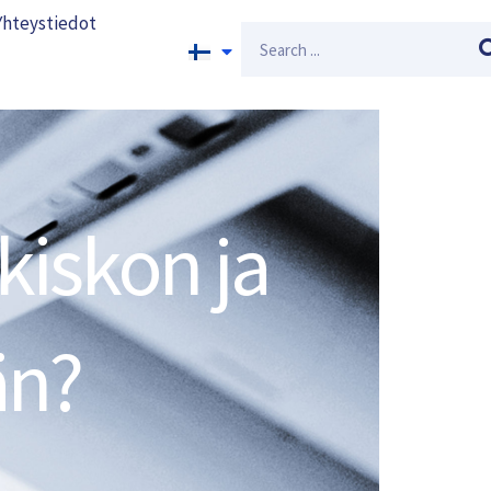
Yhteystiedot
Search
kiskon ja
än?