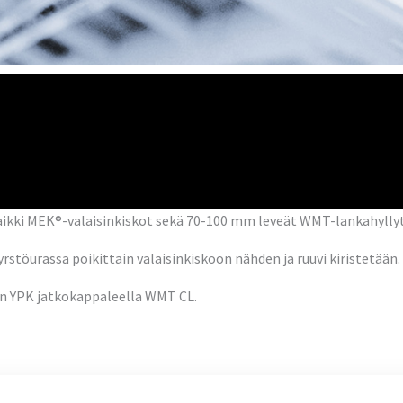
aikki MEK®-valaisinkiskot sekä 70-100 mm leveät WMT-lankahyllyt
stöurassa poikittain valaisinkiskoon nähden ja ruuvi kiristetään.
n YPK jatkokappaleella WMT CL.