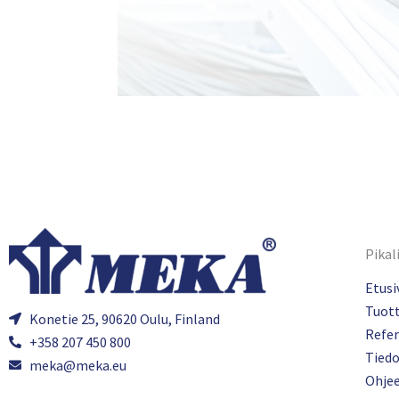
Pikal
Etusi
Tuot
Konetie 25, 90620 Oulu, Finland
Refer
+358 207 450 800
Tied
meka@meka.eu
Ohje