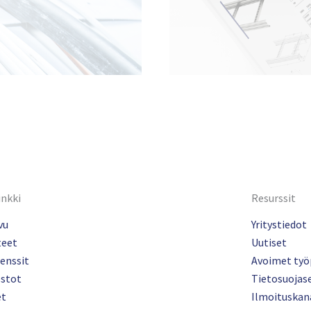
inkki
Resurssit
vu
Yritystiedot
teet
Uutiset
enssit
Avoimet työ
ostot
Tietosuojas
et
Ilmoituskan