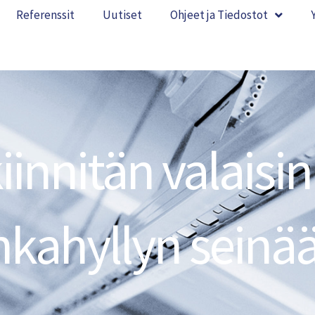
Referenssit
Uutiset
Ohjeet ja Tiedostot
iinnitän valaisin
nkahyllyn seinä