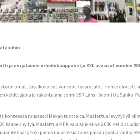
ataloihin
tti ja norjalainen urheilukauppaketju XXL avasivat vuoden 201
istöön omat, täysikokoiset konseptitavaratalot. Hanke aloitettii
een kehittäjänä ja rakentajana toimi SSR Länsi-Suomi Oy. Sähkö-P
 kohteessa runsaasti Mekan tuotteita. Maalattua levyhyllyä kiint
0 kaapelihyllyä. Maalattua MEK valaisinkiskoa 6 000 neliön uudi
suunnitellusti, toki pieniä muutoksia tulee paikan päällä välillä 