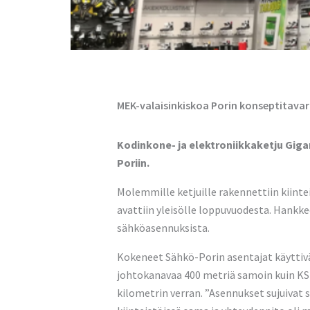
MEK-valaisinkiskoa Porin konseptitavar
Kodinkone- ja elektroniikkaketju Gigan
Poriin.
Molemmille ketjuille rakennettiin kiinte
avattiin yleisölle loppuvuodesta. Hankk
sähköasennuksista.
Kokeneet Sähkö-Porin asentajat käyttivät
johtokanavaa 400 metriä samoin kuin KS2
kilometrin verran. ”Asennukset sujuivat 