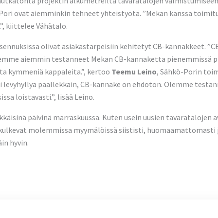
 mutkatonta projektin alkumetreiltä tavaratalojen valmistumiseen
ori ovat aiemminkin tehneet yhteistyötä. ”Mekan kanssa toimituk
, kiittelee Vähätalo.
n asennuksissa olivat asiakastarpeisiin kehitetyt CB-kannakkeet. 
lemme aiemmin testanneet Mekan CB-kannaketta pienemmissä pr
ita kymmeniä kappaleita.”, kertoo
Teemu Leino
, Sähkö-Porin toi
i levyhyllyä päällekkäin, CB-kannake on ehdoton. Olemme testann
sa loistavasti.”, lisää Leino.
räkkäisinä päivinä marraskuussa. Kuten usein uusien tavaratalojen av
t kulkevat molemmissa myymälöissä siististi, huomaamattomasti j
in hyvin.