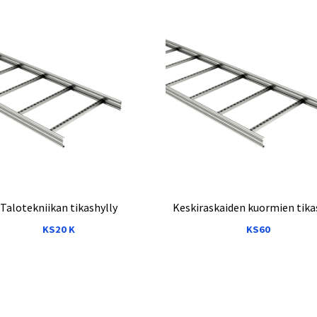
Talotekniikan tikashylly
Keskiraskaiden kuormien tika
KS20 K
KS60