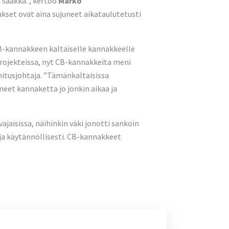
 saakka.”, kertoo
Marko
set ovat aina sujuneet aikataulutetusti
”CB-kannakkeen kaltaiselle kannakkeelle
ojekteissa, nyt CB-kannakkeita meni
mitusjohtaja. ”Tämänkaltaisissa
eet kannaketta jo jonkin aikaa ja
ajaisissa, näihinkin väki jonotti sankoin
a käytännöllisesti. CB-kannakkeet