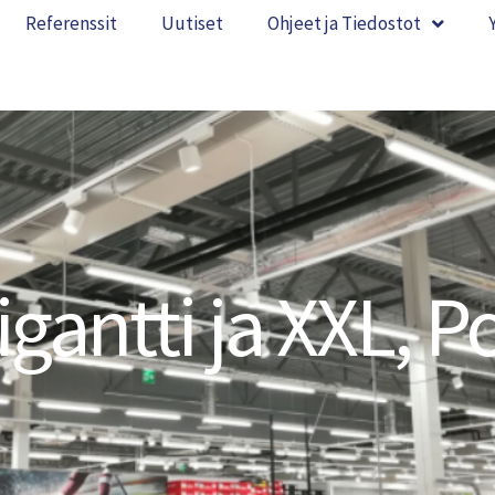
Referenssit
Uutiset
Ohjeet ja Tiedostot
igantti ja XXL, Po