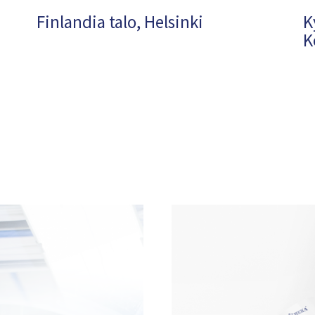
Finlandia talo, Helsinki
K
K