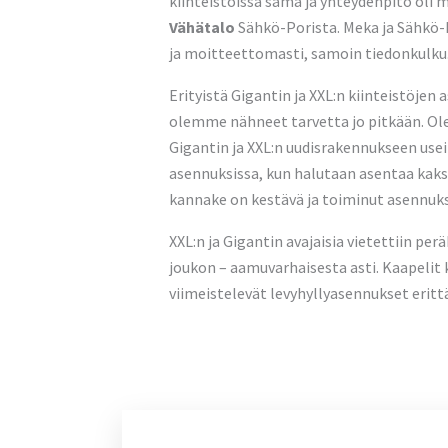
kiinteistöissä sama ja yhteydenpito oli
Vähätalo
Sähkö-Porista. Meka ja Sähkö-P
ja moitteettomasti, samoin tiedonkulku.”
Erityistä Gigantin ja XXL:n kiinteistöje
olemme nähneet tarvetta jo pitkään. O
Gigantin ja XXL:n uudisrakennukseen use
asennuksissa, kun halutaan asentaa kaks
kannake on kestävä ja toiminut asennuksis
XXL:n ja Gigantin avajaisia vietettiin pe
joukon – aamuvarhaisesta asti. Kaapeli
viimeistelevät levyhyllyasennukset erittä