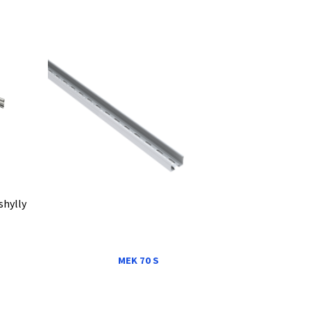
shylly
MEK 70 S