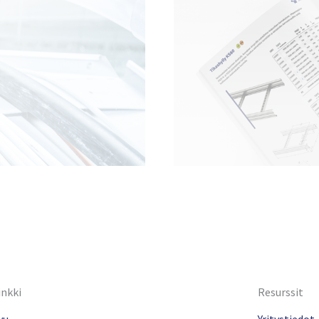
inkki
Resurssit