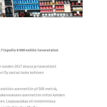
7 lopulla 6 000 neliön tavaratalon
n vuoden 2017 alussa ja tavaratalot
ori Oy vastasi koko kohteen
eistöön asennettiin yli 500 metriä,
srakennukseen asennettiin miltei kahden
eteen. Loppuasiakas oli molemmissa