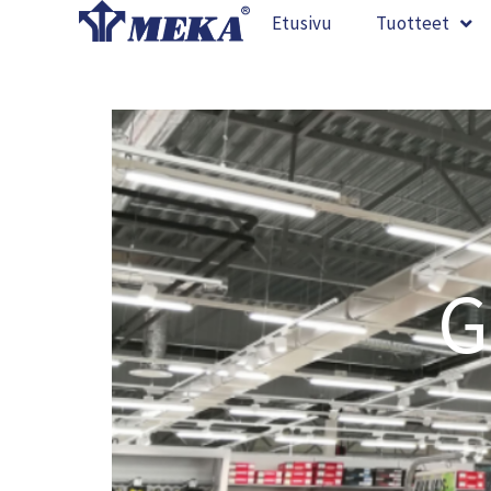
Siirry
Etusivu
Tuotteet
sisältöön
G