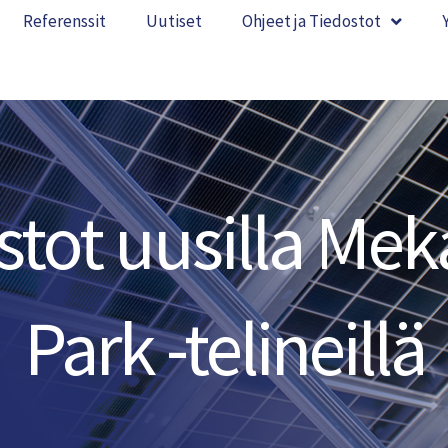
Referenssit
Uutiset
Ohjeet ja Tiedostot
tot uusilla Mek
Park -telineillä