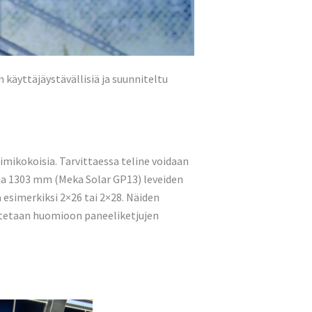
käyttäjäystävällisiä ja suunniteltu
imikokoisia. Tarvittaessa teline voidaan
ja 1303 mm (Meka Solar GP13) leveiden
 esimerkiksi 2×26 tai 2×28. Näiden
otetaan huomioon paneeliketjujen