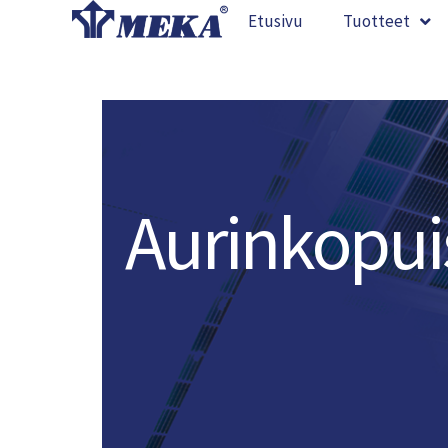
Siirry
Etusivu
Tuotteet
sisältöön
Aurinkopuis