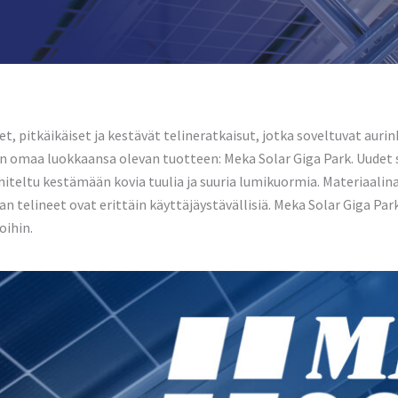
et, pitkäikäiset ja kestävät telineratkaisut, jotka soveltuvat auri
än omaa luokkaansa olevan tuotteen: Meka Solar Giga Park. Uudet
niteltu kestämään kovia tuulia ja suuria lumikuormia. Materiaali
telineet ovat erittäin käyttäjäystävällisiä. Meka Solar Giga Park
oihin.