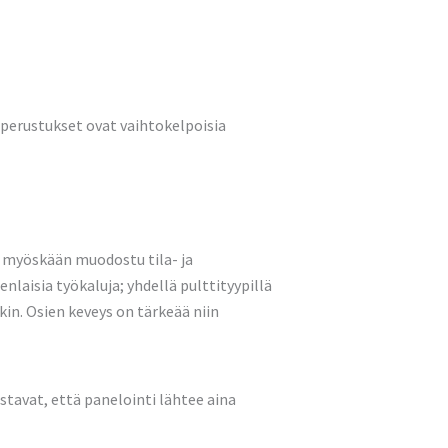
 perustukset ovat vaihtokelpoisia
i myöskään muodostu tila- ja
laisia työkaluja; yhdellä pulttityypillä
kin. Osien keveys on tärkeää niin
stavat, että panelointi lähtee aina