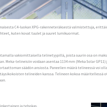
maisesta C4-luokan XPG-rakenneteräksestä valmistettuja, erittäin 
teet, kuten kovat tuulet ja suuret lumikuormat.
amalla vakiomittaisella telinetyypillä, joista suurin osa on maks
n. Meka-telineisiin voidaan asentaa 1134 mm (Meka Solar GP11) 
ortaattoman säädön ansiosta. Paneelien määrä telineessä voi olla
täysikokoisten telineiden kanssa. Telineen kokoa määritellessä 
aan.
inkertainen ja tehokas.