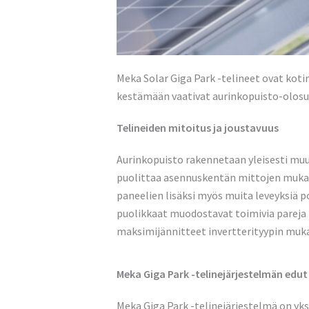
Meka Solar Giga Park -telineet ovat koti
kestämään vaativat aurinkopuisto-olosuh
Telineiden mitoitus ja joustavuus
Aurinkopuisto rakennetaan yleisesti muut
puolittaa asennuskentän mittojen mukaa
paneelien lisäksi myös muita leveyksiä p
puolikkaat muodostavat toimivia pareja 
maksimijännitteet invertterityypin muk
Meka Giga Park -telinejärjestelmän edut
Meka Giga Park -telinejärjestelmä on yks