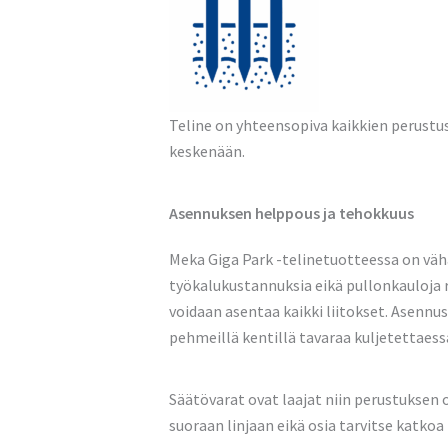
Teline on yhteensopiva kaikkien perustu
keskenään.
Asennuksen helppous ja tehokkuus
Meka Giga Park -telinetuotteessa on vähä
työkalukustannuksia eikä pullonkauloja r
voidaan asentaa kaikki liitokset. Asennus
pehmeillä kentillä tavaraa kuljetettaess
Säätövarat ovat laajat niin perustuksen 
suoraan linjaan eikä osia tarvitse katkoa