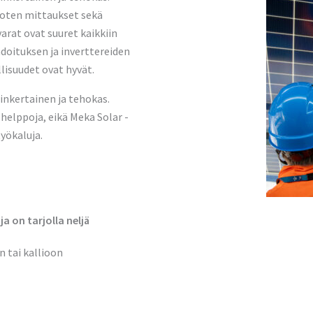
, joten mittaukset sekä
arat ovat suuret kaikkiin
doituksen ja inverttereiden
isuudet ovat hyvät.
inkertainen ja tehokas.
helppoja, eikä Meka Solar -
yökaluja.
a on tarjolla neljä
iin tai kallioon