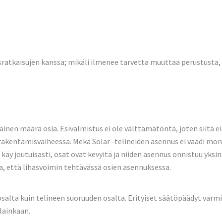
sratkaisujen kanssa; mikäli ilmenee tarvetta muuttaa perustusta,
inen määrä osia. Esivalmistus ei ole välttämätöntä, joten siitä e
akentamisvaiheessa. Meka Solar -telineiden asennus ei vaadi monen
 käy joutuisasti, osat ovat kevyitä ja niiden asennus onnistuu yksin
a, että lihasvoimin tehtävässä osien asennuksessa.
osalta kuin telineen suoruuden osalta. Erityiset säätöpäädyt varmi
 lainkaan.