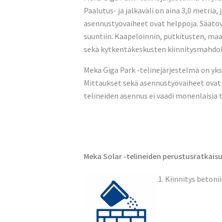
Paalutus- ja jalkaväli on aina 3,0 metriä
asennustyövaiheet ovat helppoja. Säätöv
suuntiin. Kaapeloinnin, putkitusten, maa
sekä kytkentäkeskusten kiinnitysmahdoll
Meka Giga Park -telinejärjestelmä on yks
Mittaukset sekä asennustyövaiheet ovat 
telineiden asennus ei vaadi monenlaisia t
Meka Solar -telineiden perustusratkaisuj
1. Kiinnitys beton