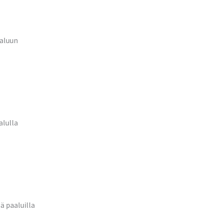
uuvipaaluun
lkapaalulla
sillä paaluilla