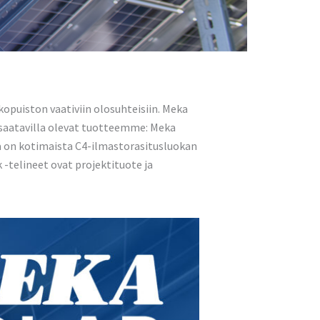
nkopuiston vaativiin olosuhteisiin. Meka
 saatavilla olevat tuotteemme: Meka
na on kotimaista C4-ilmastorasitusluokan
 -telineet ovat projektituote ja