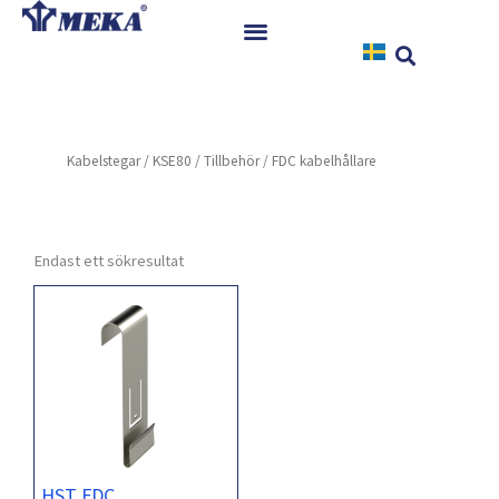
Hoppa
till
innehåll
Hem
Produkter
Kabelstegar
/
KSE80
/
Tillbehör
/ FDC kabelhållare
Referenser
Nyheter
Nedladdningar
Endast ett sökresultat
Instruktioner
Kontakt
HST FDC