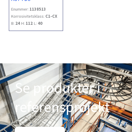
Enummer:
1138513
Korrosivitetsklass:
C1-CX
B:
24
H:
112
L:
40
Se produkter i
referensprojekt