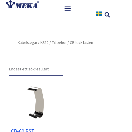
Hoppa
till
innehåll
Hem
Produkter
Kabelstegar
/
KS60
/
Tillbehör
/ CB lock fästen
Referenser
Nyheter
Nedladdningar
Endast ett sökresultat
Instruktioner
Kontakt
CB-60 RST