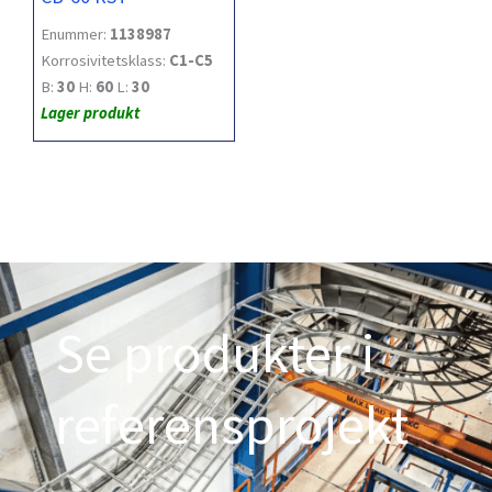
Enummer:
1138987
Korrosivitetsklass:
C1-C5
B:
30
H:
60
L:
30
Lager produkt
Se produkter i
referensprojekt