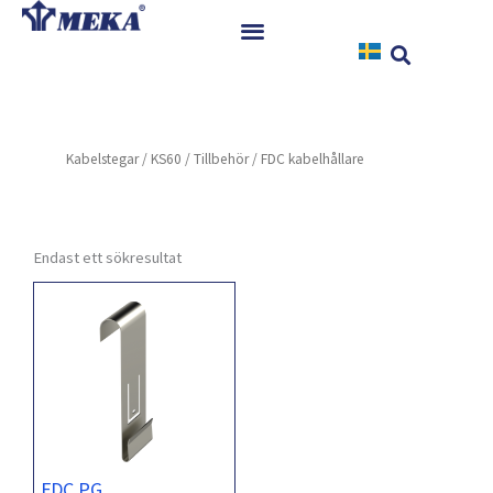
Hoppa
till
innehåll
Hem
Produkter
Kabelstegar
/
KS60
/
Tillbehör
/ FDC kabelhållare
Referenser
Nyheter
Nedladdningar
Endast ett sökresultat
Instruktioner
Kontakt
FDC PG