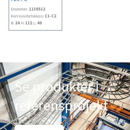
Enummer:
1138512
Korrosivitetsklass:
C1-C2
B:
24
H:
112
L:
40
Se produkter i
referensprojekt