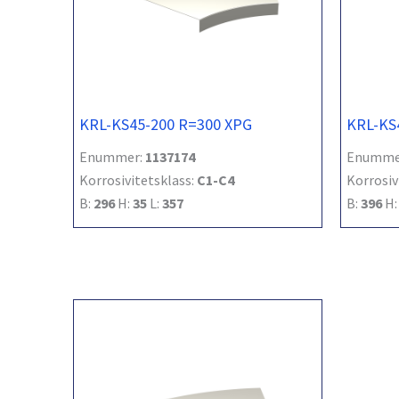
KRL-KS45-200 R=300 XPG
KRL-KS
Enummer:
1137174
Enumme
Korrosivitetsklass:
C1-C4
Korrosiv
B:
296
H:
35
L:
357
B:
396
H