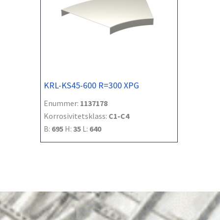
KRL-KS45-600 R=300 XPG
Enummer:
1137178
Korrosivitetsklass:
C1-C4
B:
695
H:
35
L:
640