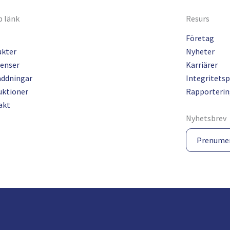
 länk
Resurs
Företag
ukter
Nyheter
enser
Karriärer
addningar
Integritetsp
uktioner
Rapporterin
akt
Nyhetsbrev
Prenume