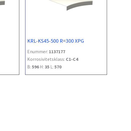
KRL-KS45-500 R=300 XPG
Enummer:
1137177
Korrosivitetsklass:
C1-C4
B:
596
H:
35
L:
570