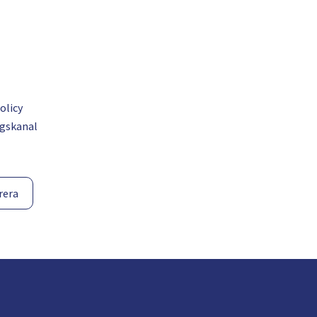
olicy
gskanal
rera