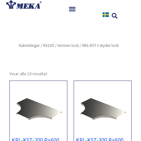
Hoppa
till
innehåll
Hem
Produkter
Kabelstegar
/
KS100
/
Hörnen lock
/ KRL-KST t-stycke lock
Referenser
Nyheter
Nedladdningar
Visar alla 10 resultat
Instruktioner
Kontakt
KRL-KST-200 R=600
KRL-KST-300 R=600